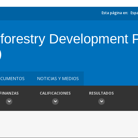
Esta página en:
Esp
oforestry Development
)
CUMENTOS
NOTICIAS Y MEDIOS
FINANZAS
CALIFICACIONES
RESULTADOS