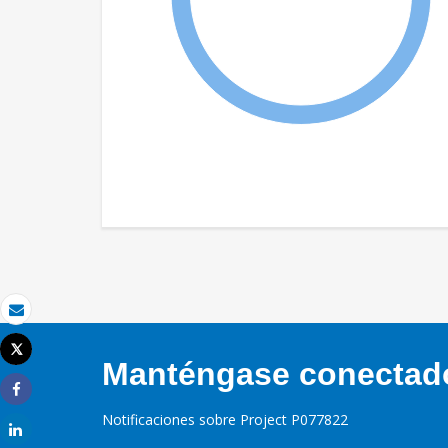
Correo electrónico
Tweet
Manténgase conectado,
Imprimir
Share
Notificaciones sobre Project P077822
Share