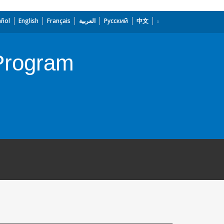
añol
English
Français
العربية
Русский
中文
 Program