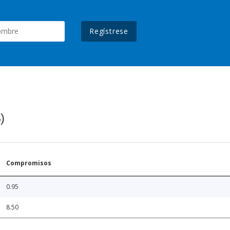
Regístrese
)
Compromisos
0.95
8.50