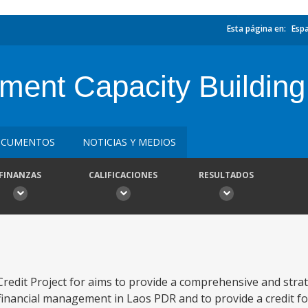
Esta página en:
Esp
ment Capacity Building
CUMENTOS
NOTICIAS Y MEDIOS
FINANZAS
CALIFICACIONES
RESULTADOS
redit Project for aims to provide a comprehensive and stra
 financial management in Laos PDR and to provide a credit for