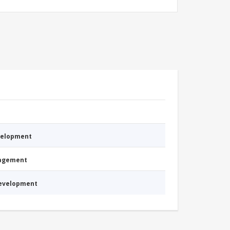
evelopment
nagement
Development