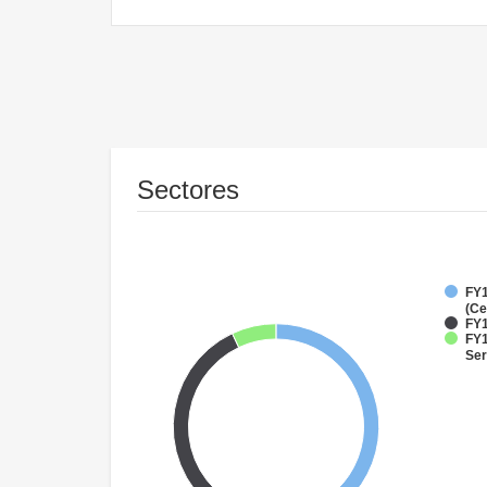
Sectores
FY1
(Ce
FY1
FY1
Ser