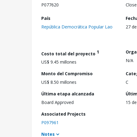
P077620
Close
País
Fech
República Democrática Popular Lao
27 de
1
Orga
Costo total del proyecto
N/A
US$ 9.45 millones
Monto del Compromiso
Cate
US$ 8.50 millones
C
Última etapa alcanzada
Últi
Board Approved
15 de
Associated Projects
P097961
Notes