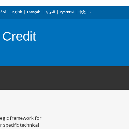
añol
English
Français
العربية
Русский
中文
 Credit
tegic framework for
 specific technical