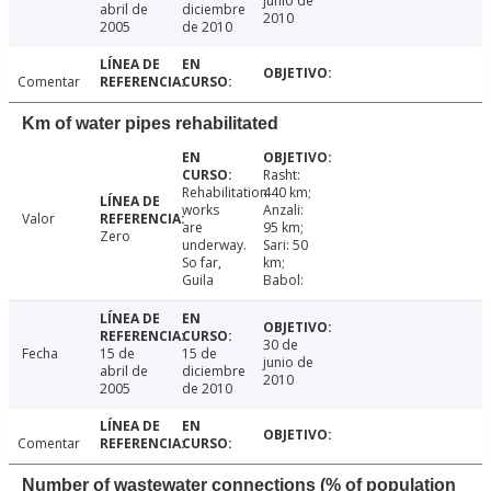
junio de
abril de
diciembre
2010
2005
de 2010
Comentar
Km of water pipes rehabilitated
Rasht:
Rehabilitation
440 km;
works
Anzali:
Valor
are
95 km;
Zero
underway.
Sari: 50
So far,
km;
Guila
Babol:
30 de
Fecha
15 de
15 de
junio de
abril de
diciembre
2010
2005
de 2010
Comentar
Number of wastewater connections (% of population