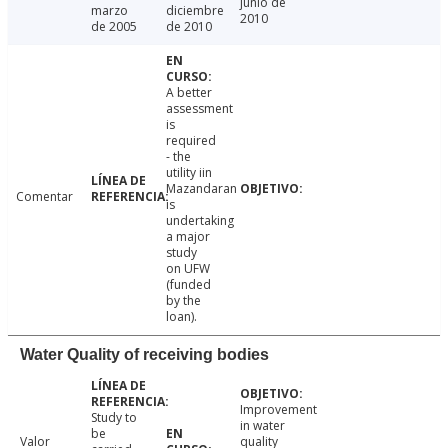
junio de
marzo
diciembre
2010
de 2005
de 2010
A better
assessment
is
required
- the
utility iin
Mazandaran
Comentar
is
undertaking
a major
study
on UFW
(funded
by the
loan).
Water Quality of receiving bodies
Improvement
Study to
in water
be
Valor
quality