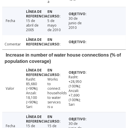
a
30 de
Fecha
15 de
5 de
junio de
abril de
mayo
2010
2005
de 2010
Comentar
Increase in number of water house connections (% of
population coverage)
Rasht:
Rasht:
Works
+28,950
85,680
to
(100%);
Valor
(>90%);
connect
Anzali:
Anzali:
households
+7,690
18,100
to water
(100%);
(>90%);
services
Sari
Sari:
is u
30 de
Fecha
15 de
15 de