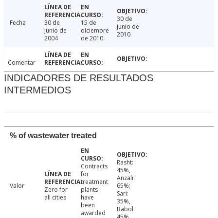
30 de
Fecha
30 de
15 de
junio de
junio de
diciembre
2010
2004
de 2010
Comentar
INDICADORES DE RESULTADOS
INTERMEDIOS
% of wastewater treated
Rasht:
Contracts
45%,
for
Anzali:
treatment
Valor
65%;
Zero for
plants
Sari:
all cities
have
35%,
been
Babol:
awarded
45%