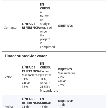
A
follow-
up
study is
Comentar
required
once
the
project
is
completed
Unaccounted-for water
Guilan
Mazandaran:
Mazandaran:
(Rasht =
Valor
27%
31%
31%,
Guilan:
Guilan:
Anzali =
27%
35%
21.5%);
Mazandaran:
30 de
Fecha
21 de
15 de