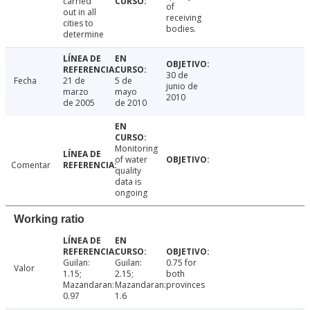
carried
of
out in all
receiving
cities to
bodies.
determine
30 de
Fecha
21 de
5 de
junio de
marzo
mayo
2010
de 2005
de 2010
Monitoring
of water
Comentar
quality
data is
ongoing
Working ratio
Guilan:
Guilan:
0.75 for
Valor
1.15;
2.15;
both
Mazandaran:
Mazandaran:
provinces
0.97
1.6