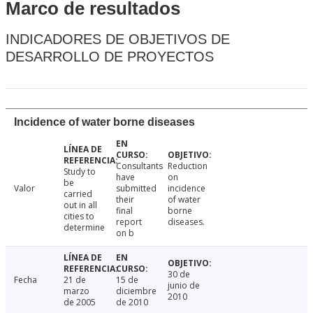
Marco de resultados
INDICADORES DE OBJETIVOS DE
DESARROLLO DE PROYECTOS
Incidence of water borne diseases
Consultants
Reduction
Study to
have
on
be
Valor
submitted
incidence
carried
their
of water
out in all
final
borne
cities to
report
diseases.
determine
on b
30 de
Fecha
21 de
15 de
junio de
marzo
diciembre
2010
de 2005
de 2010