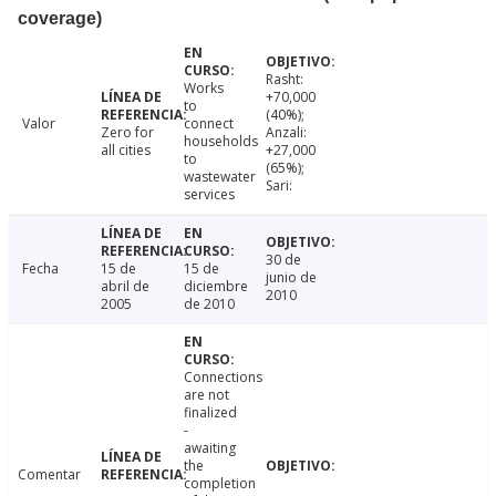
coverage)
Rasht:
Works
+70,000
to
(40%);
Valor
connect
Zero for
Anzali:
households
all cities
+27,000
to
(65%);
wastewater
Sari:
services
30 de
Fecha
15 de
15 de
junio de
abril de
diciembre
2010
2005
de 2010
Connections
are not
finalized
-
awaiting
the
Comentar
completion