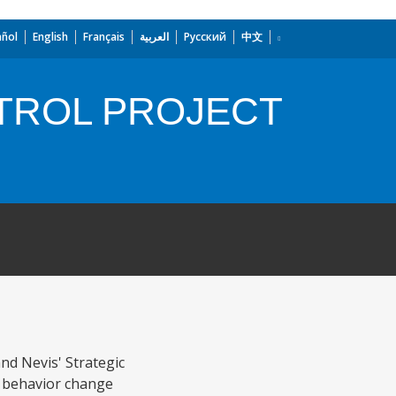
añol
English
Français
العربية
Русский
中文
NTROL PROJECT
and Nevis' Strategic
d behavior change