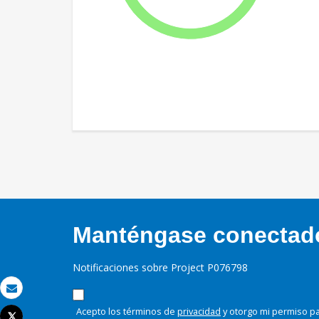
Manténgase conectado,
Notificaciones sobre Project P076798
Correo electrónico
Acepto los términos de
privacidad
y otorgo mi permiso pa
Tweet