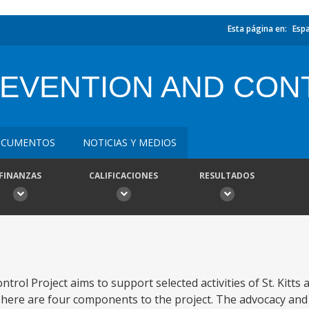
Esta página en:
Esp
PREVENTION AND CO
CUMENTOS
NOTICIAS Y MEDIOS
FINANZAS
CALIFICACIONES
RESULTADOS
trol Project aims to support selected activities of St. Kitts 
There are four components to the project. The advocacy an