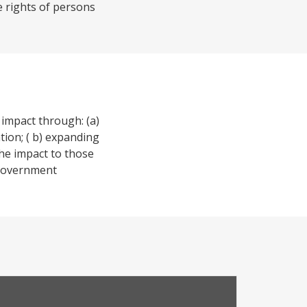
e rights of persons
 impact through: (a)
tion; ( b) expanding
he impact to those
r government