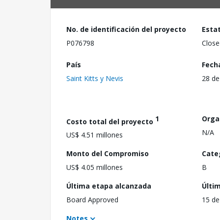
No. de identificación del proyecto
Esta
P076798
Close
País
Fech
Saint Kitts y Nevis
28 de
1
Orga
Costo total del proyecto
N/A
US$ 4.51 millones
Monto del Compromiso
Cate
US$ 4.05 millones
B
Última etapa alcanzada
Últi
Board Approved
15 de
Notes