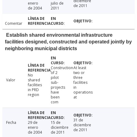
diciembre
enero
julio de
de 2011
de 2004
2011
Comentar
Establish shared environmental infrastructure
facilities designed, constructed and operated jointly by
neighboring municipal districts
Construction
At least
of 2
two or
No
pilot
three
Valor
shared
sub-
facilities
facilities
projects
in
in PRD
have
operations
region
been
at
com
31 de
Fecha
29 de
15 de
diciembre
enero
diciembre
de 2011
de 2004
de 2011