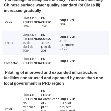
Chinese surface water quality standard (of Class III)
increased gradually
Valor
80%
58%
78%
31 de
Fecha
30 de
31 de
diciembre
abril de
julio de
de 2011
2004
2011
Comentar
Piloting of improved and expanded infrastructure
facilities constructed and operated by more than one
local government in PRD region
Construction
No
of 2
2-3 pilot
evidence
pilot
projects
Valor
of
sub-
completed