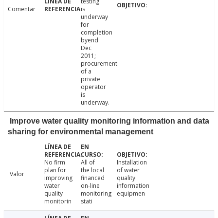
testing
Comentar
is
underway
for
completion
byend
Dec
2011;
procurement
of a
private
operator
is
underway.
Improve water quality monitoring information and data
sharing for environmental management
No firm
All of
Installation
plan for
the local
of water
Valor
improving
financed
quality
water
on-line
information
quality
monitoring
equipmen
monitorin
stati