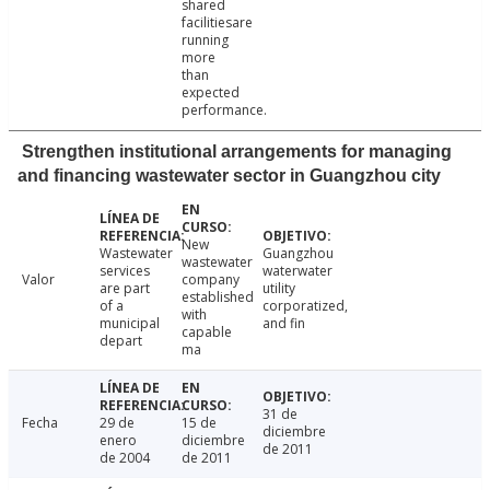
shared
facilitiesare
running
more
than
expected
performance.
Strengthen institutional arrangements for managing
and financing wastewater sector in Guangzhou city
New
Wastewater
Guangzhou
wastewater
services
waterwater
Valor
company
are part
utility
established
of a
corporatized,
with
municipal
and fin
capable
depart
ma
31 de
Fecha
29 de
15 de
diciembre
enero
diciembre
de 2011
de 2004
de 2011