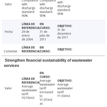
Compliance
Compliance
with
Valor
with
with
discharge
discharge
discharge
standard:
standard:
standard:
95%
90%
95%
31 de
Fecha
29 de
31 de
diciembre
enero
julio de
de 2011
de 2004
2011
Comentar
Strengthen financial sustainability of wastewater
services
Average
wastewater
Average
Average
Valor
tariff
wastewater
wastewater
increased
tariff
tariff
to
Y1.50/m3
Y0.70/m3
Y1.07/m3
as