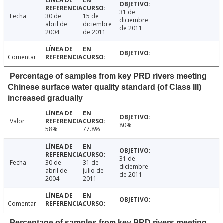
31 de
Fecha
30 de
15 de
diciembre
abril de
diciembre
de 2011
2004
de 2011
Comentar
Percentage of samples from key PRD rivers meeting
Chinese surface water quality standard (of Class III)
increased gradually
Valor
80%
58%
77.8%
31 de
Fecha
30 de
31 de
diciembre
abril de
julio de
de 2011
2004
2011
Comentar
Percentage of samples from key PRD rivers meeting