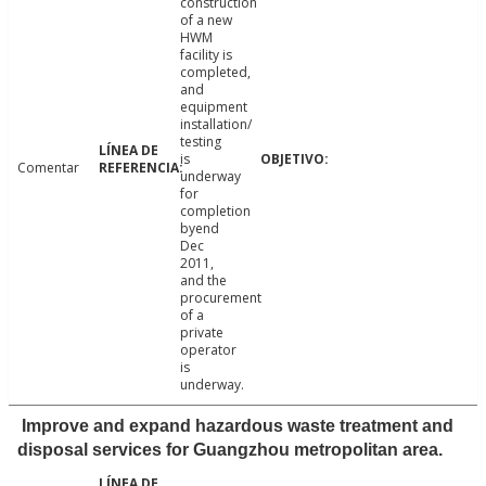
construction
of a new
HWM
facility is
completed,
and
equipment
installation/
testing
is
Comentar
underway
for
completion
byend
Dec
2011,
and the
procurement
of a
private
operator
is
underway.
Improve and expand hazardous waste treatment and
disposal services for Guangzhou metropolitan area.