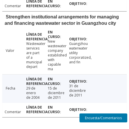
Comentar
Strengthen institutional arrangements for managing
and financing wastewater sector in Guangzhou city
New
Wastewater
Guangzhou
wastewater
services
waterwater
Valor
company
are part
utility
established
of a
corporatized,
with
municipal
and fin
capable
depart
ma
31 de
Fecha
29 de
15 de
diciembre
enero
diciembre
de 2011
de 2004
de 2011
Comentar
Encuesta/Comentarios