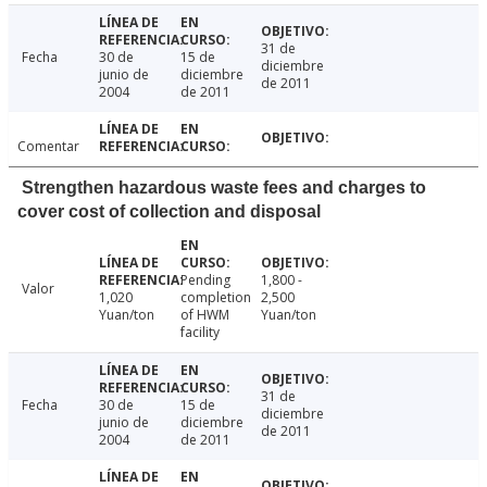
31 de
Fecha
30 de
15 de
diciembre
junio de
diciembre
de 2011
2004
de 2011
Comentar
Strengthen hazardous waste fees and charges to
cover cost of collection and disposal
Pending
1,800 -
Valor
1,020
completion
2,500
Yuan/ton
of HWM
Yuan/ton
facility
31 de
Fecha
30 de
15 de
diciembre
junio de
diciembre
de 2011
2004
de 2011