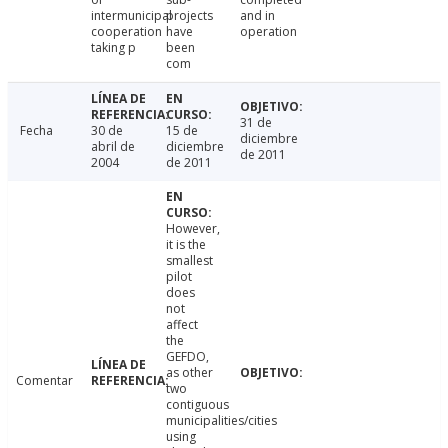
intermunicipal
projects
and in
cooperation
have
operation
taking p
been
com
31 de
Fecha
30 de
15 de
diciembre
abril de
diciembre
de 2011
2004
de 2011
However,
it is the
smallest
pilot
does
not
affect
the
GEFDO,
as other
Comentar
two
contiguous
municipalities/cities
using