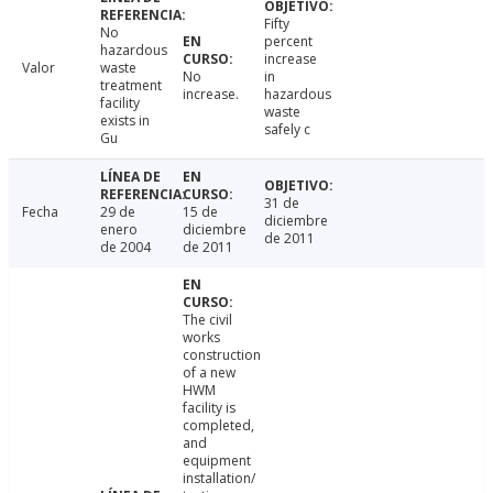
Fifty
No
percent
hazardous
increase
Valor
waste
No
in
treatment
increase.
hazardous
facility
waste
exists in
safely c
Gu
31 de
Fecha
29 de
15 de
diciembre
enero
diciembre
de 2011
de 2004
de 2011
The civil
works
construction
of a new
HWM
facility is
completed,
and
equipment
installation/