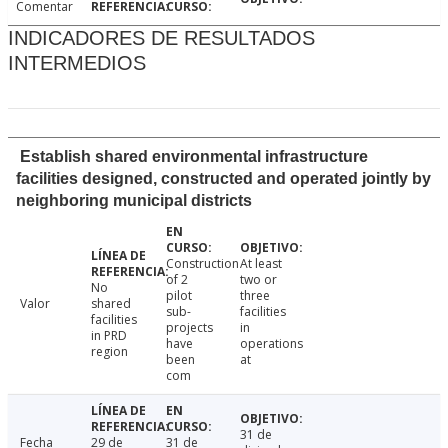
Comentar
INDICADORES DE RESULTADOS
INTERMEDIOS
Establish shared environmental infrastructure
facilities designed, constructed and operated jointly by
neighboring municipal districts
Construction
At least
of 2
two or
No
pilot
three
Valor
shared
sub-
facilities
facilities
projects
in
in PRD
have
operations
region
been
at
com
31 de
Fecha
29 de
31 de