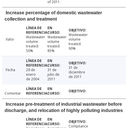
of 2011.
Increase percentage of domestic wastewater
collection and treatment
Wastewater
Wastewater
Wastewater
Valor
volume
volume
volume
treated:
treated:
treated:
90%
50%
85%
31 de
Fecha
29 de
31 de
diciembre
enero
julio de
de 2011
de 2004
2011
Comentar
Increase pre-treatment of industrial wastewater before
discharge, and relocation of highly polluting industries
Compliance