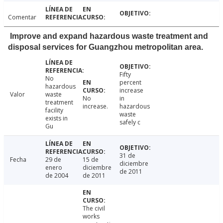
Comentar
Improve and expand hazardous waste treatment and
disposal services for Guangzhou metropolitan area.
Fifty
No
percent
hazardous
increase
Valor
waste
No
in
treatment
increase.
hazardous
facility
waste
exists in
safely c
Gu
31 de
Fecha
29 de
15 de
diciembre
enero
diciembre
de 2011
de 2004
de 2011
The civil
works