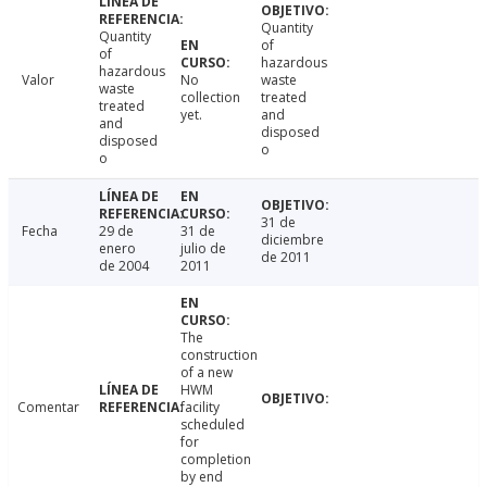
Quantity
Quantity
of
of
hazardous
hazardous
Valor
No
waste
waste
collection
treated
treated
yet.
and
and
disposed
disposed
o
o
31 de
Fecha
29 de
31 de
diciembre
enero
julio de
de 2011
de 2004
2011
The
construction
of a new
HWM
Comentar
facility
scheduled
for
completion
by end