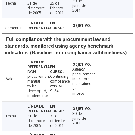
30 de
Fecha
31 de
25 de
junio de
diciembre
febrero
2011
de 2005
de 2011
Comentar
Full compliance with the procurement law and
standards, monitored using agency benchmark
indicators. (Baseline: non-compliance withtimeliness)
Agency
DOH
procurement
procurement
Continuing
Valor
indicators
manual
compliance
maintained
to be
wtih RA
or
developed,
9184
improv
implemente
30 de
Fecha
31 de
31 de
junio de
diciembre
diciembre
2011
de 2005
de 2011