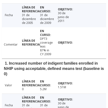
30 de
Fecha
31 de
31 de
junio de
diciembre
diciembre
2011
de 2005
de 2009
DPT3
coverage
Comentar
was
87% in
CY 2009
1. Increased number of indigent families enrolled in
NHIP using acceptable, defined means test (baseline is
0)
Valor
1.51M
0
5.2M
30 de
Fecha
31 de
31 de
junio de