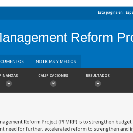
Esta página en:
Esp
 Management Reform Pro
CUMENTOS
NOTICIAS Y MEDIOS
FINANZAS
CALIFICACIONES
RESULTADOS
Management Reform Project (PFMRP) is to strengthen budget 
ent need for further, accelerated reform to strengthen and i