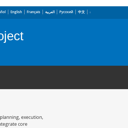
añol
English
Français
العربية
Русский
中文
ject
planning, execution,
ntegrate core