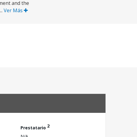
ment and the
..
Ver Más
2
Prestatario
N/A