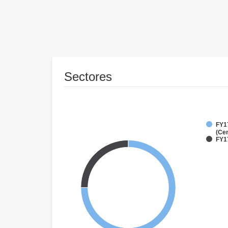
Sectores
FY1
(Cen
FY1