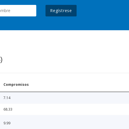
Regístrese
)
Compromisos
7.14
68.33
9.99