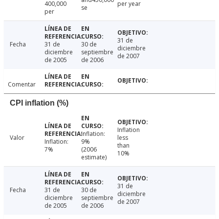
400,000
per year
se
per
31 de
Fecha
31 de
30 de
diciembre
diciembre
septiembre
de 2007
de 2005
de 2006
Comentar
CPI inflation (%)
Inflation
Inflation:
Valor
less
Inflation:
9%
than
7%
(2006
10%
estimate)
31 de
Fecha
31 de
30 de
diciembre
diciembre
septiembre
de 2007
de 2005
de 2006