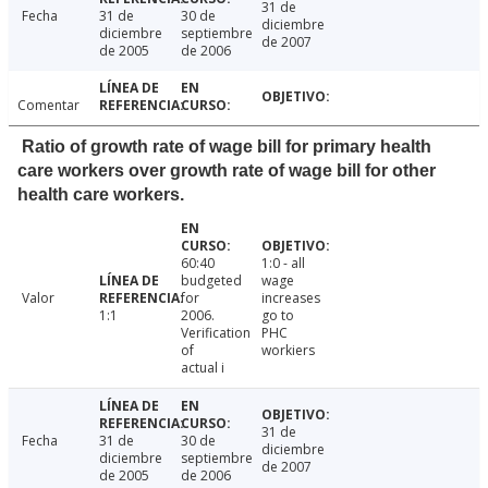
31 de
Fecha
31 de
30 de
diciembre
diciembre
septiembre
de 2007
de 2005
de 2006
Comentar
Ratio of growth rate of wage bill for primary health
care workers over growth rate of wage bill for other
health care workers.
60:40
1:0 - all
budgeted
wage
Valor
for
increases
1:1
2006.
go to
Verification
PHC
of
workiers
actual i
31 de
Fecha
31 de
30 de
diciembre
diciembre
septiembre
de 2007
de 2005
de 2006