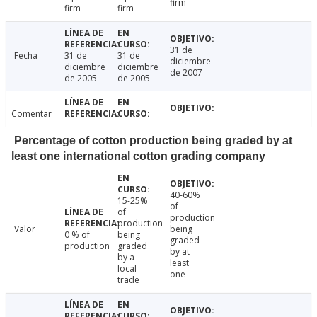
firm
firm
firm
31 de
Fecha
31 de
31 de
diciembre
diciembre
diciembre
de 2007
de 2005
de 2005
Comentar
Percentage of cotton production being graded by at
least one international cotton grading company
40-60%
15-25%
of
of
production
production
Valor
being
0 % of
being
graded
production
graded
by at
by a
least
local
one
trade