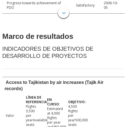
Progress towards achievement of
2006-10-
Satisfactory
PDO
05
Marco de resultados
INDICADORES DE OBJETIVOS DE
DESARROLLO DE PROYECTOS
Access to Tajikistan by air increases (Tajik Air
records)
Flights
4,500
Estimated
3,500
flights
at 4,000
Valor
per
per
flights
yearAvailable
year500,000
per year
seats
seats
and450,000