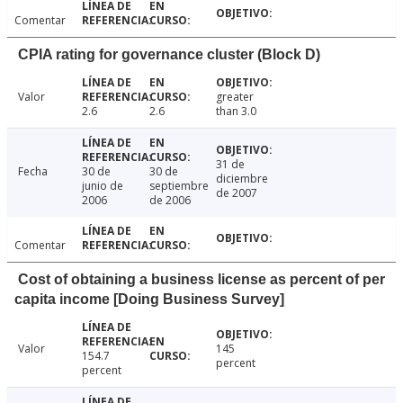
Comentar
CPIA rating for governance cluster (Block D)
Valor
greater
2.6
2.6
than 3.0
31 de
Fecha
30 de
30 de
diciembre
junio de
septiembre
de 2007
2006
de 2006
Comentar
Cost of obtaining a business license as percent of per
capita income [Doing Business Survey]
Valor
145
154.7
percent
percent