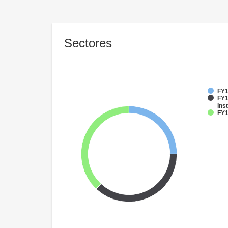
Sectores
FY1
FY1
Inst
FY1