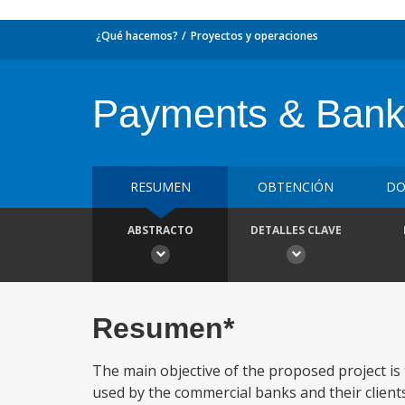
¿Qué hacemos?
Proyectos y operaciones
Payments & Banki
RESUMEN
OBTENCIÓN
DO
ABSTRACTO
DETALLES CLAVE
Resumen*
The main objective of the proposed project is
used by the commercial banks and their clien