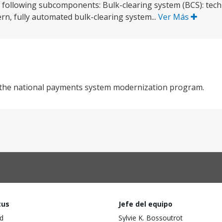
e following subcomponents: Bulk-clearing system (BCS): techn
rn, fully automated bulk-clearing system...
Ver Más
f the national payments system modernization program.
tus
Jefe del equipo
d
Sylvie K. Bossoutrot