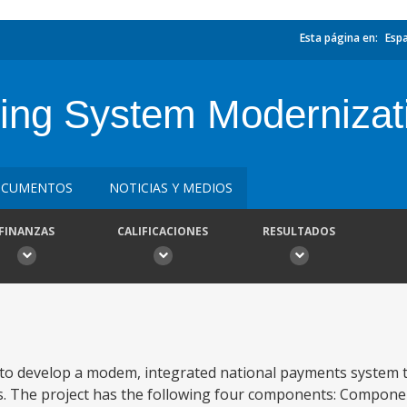
Esta página en:
Esp
ng System Modernizati
CUMENTOS
NOTICIAS Y MEDIOS
FINANZAS
CALIFICACIONES
RESULTADOS
 to develop a modem, integrated national payments system t
ts. The project has the following four components: Compon