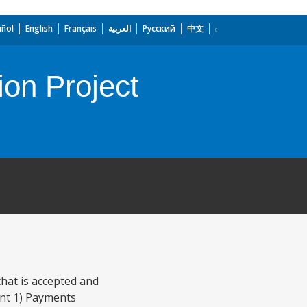
añol
English
Français
العربية
Русский
中文
on Project
hat is accepted and
ent 1) Payments