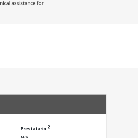
ical assistance for
2
Prestatario
N/A