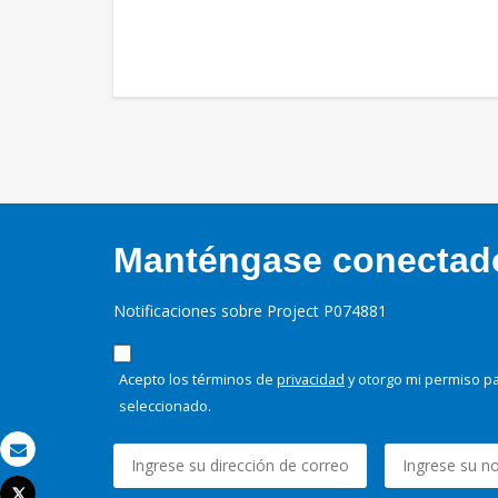
Manténgase conectado,
Notificaciones sobre Project P074881
Acepto los términos de
privacidad
y otorgo mi permiso pa
seleccionado.
Correo electrónico
Tweet