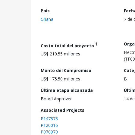
País
Fech
Ghana
7 de 
1
Orga
Costo total del proyecto
Elect
US$ 210.55 millones
(TF09
Monto del Compromiso
Cate
US$ 175.50 millones
B
Última etapa alcanzada
Últi
Board Approved
14 de
Associated Projects
P147878
P120016
P070970