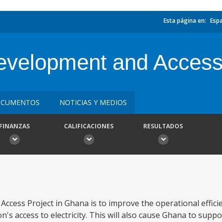
Esta página en:
Esp
velopment and Access 
CUMENTOS
NOTICIAS Y MEDIOS
FINANZAS
CALIFICACIONES
RESULTADOS
cess Project in Ghana is to improve the operational efficien
's access to electricity. This will also cause Ghana to suppor