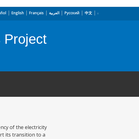
añol
English
Français
العربية
Русский
中文
Project
cy of the electricity
t its transition to a