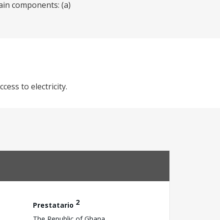
ain components: (a)
ess to electricity.
2
Prestatario
The Republic of Ghana