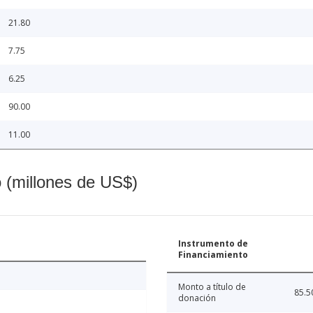
21.80
7.75
6.25
90.00
11.00
o (millones de US$)
Instrumento de
Financiamiento
Monto a título de
85.5
donación