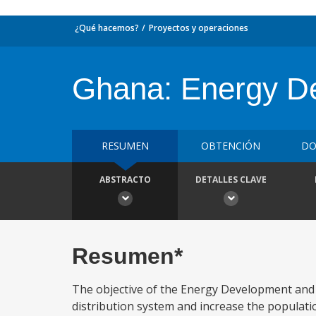
¿Qué hacemos?
Proyectos y operaciones
Ghana: Energy De
RESUMEN
OBTENCIÓN
DO
ABSTRACTO
DETALLES CLAVE
Resumen*
The objective of the Energy Development and Ac
distribution system and increase the population