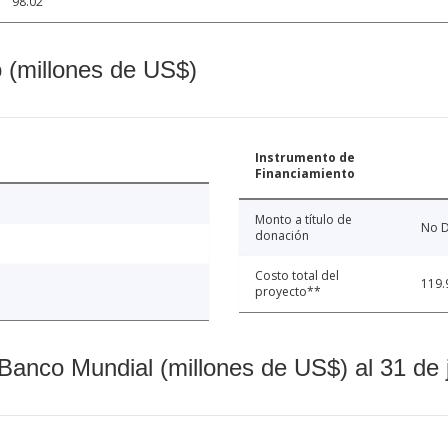
98.02
o (millones de US$)
Instrumento de
Financiamiento
Monto a título de
No D
donación
Costo total del
119.
proyecto**
Banco Mundial (millones de US$) al 31 de 