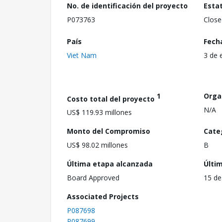
No. de identificación del proyecto
Esta
P073763
Close
País
Fech
Viet Nam
3 de 
1
Orga
Costo total del proyecto
N/A
US$ 119.93 millones
Monto del Compromiso
Cate
US$ 98.02 millones
B
Última etapa alcanzada
Últi
Board Approved
15 de
Associated Projects
P087698
P087699