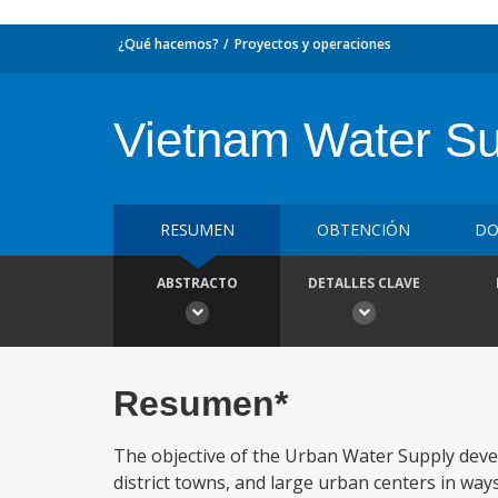
¿Qué hacemos?
Proyectos y operaciones
Vietnam Water Su
RESUMEN
OBTENCIÓN
DO
ABSTRACTO
DETALLES CLAVE
Resumen*
The objective of the Urban Water Supply devel
district towns, and large urban centers in way