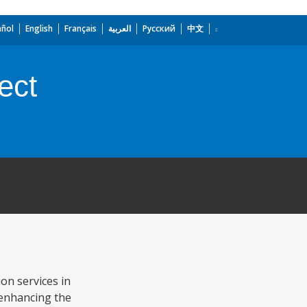
añol
English
Français
العربية
Русский
中文
ect
on services in
s enhancing the