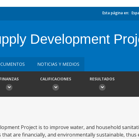
Esta página en:
Esp
pply Development Proj
CUMENTOS
NOTICIAS Y MEDIOS
FINANZAS
CALIFICACIONES
RESULTADOS
opment Project is to improve water, and household sanitati
s that are financially, and environmentally sustainable, thu