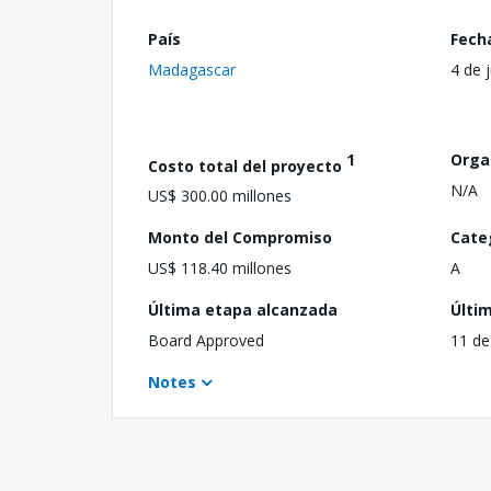
País
Fech
Madagascar
4 de 
1
Orga
Costo total del proyecto
N/A
US$ 300.00 millones
Monto del Compromiso
Cate
US$ 118.40 millones
A
Última etapa alcanzada
Últi
Board Approved
11 de
Notes