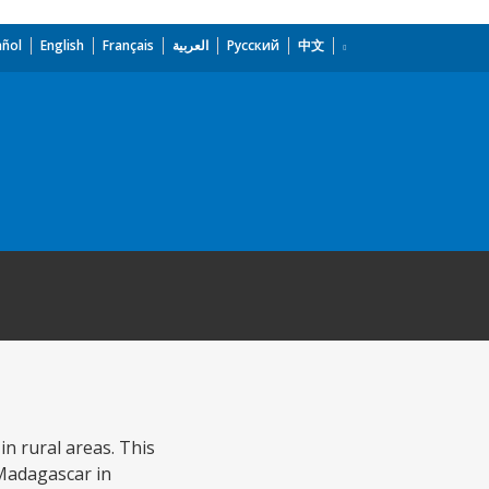
añol
English
Français
العربية
Русский
中文
in rural areas. This
 Madagascar in