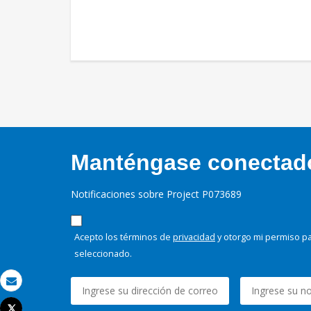
Manténgase conectado,
Notificaciones sobre Project P073689
Acepto los términos de
privacidad
y otorgo mi permiso pa
seleccionado.
Correo electrónico
Tweet