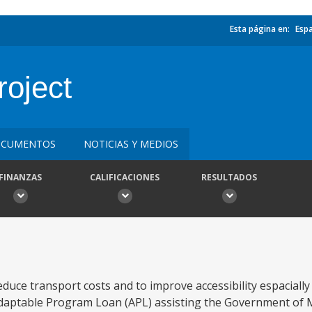
Esta página en:
Esp
roject
CUMENTOS
NOTICIAS Y MEDIOS
FINANZAS
CALIFICACIONES
RESULTADOS
uce transport costs and to improve accessibility espacially 
n Adaptable Program Loan (APL) assisting the Government of