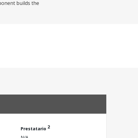
ponent builds the
2
Prestatario
N/A