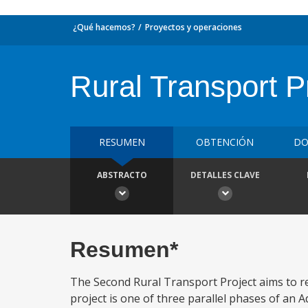
¿Qué hacemos?
Proyectos y operaciones
Rural Transport P
RESUMEN
OBTENCIÓN
DO
ABSTRACTO
DETALLES CLAVE
Resumen*
The Second Rural Transport Project aims to red
project is one of three parallel phases of a