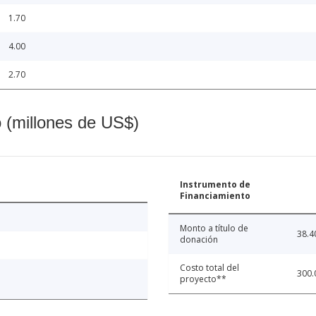
1.70
4.00
2.70
o (millones de US$)
Instrumento de
Financiamiento
Monto a título de
38.4
donación
Costo total del
300.
proyecto**