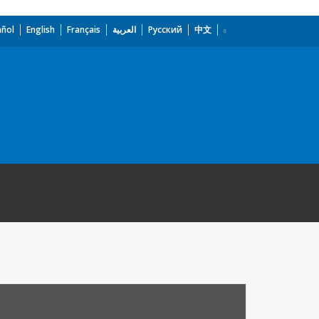
añol
English
Français
العربية
Русский
中文