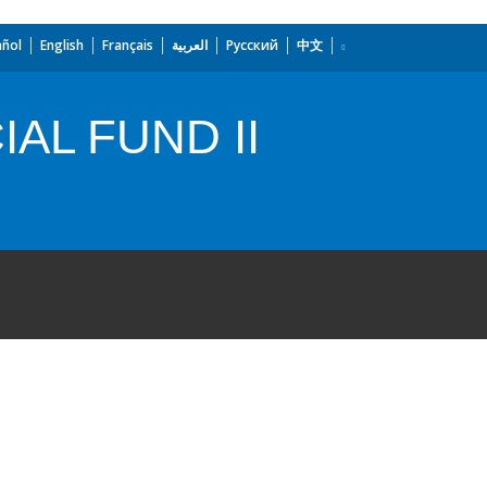
añol
English
Français
العربية
Русский
中文
AL FUND II