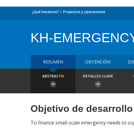
¿Qué hacemos?
Proyectos y operaciones
KH-EMERGENCY 
RESUMEN
OBTENCIÓN
DO
ABSTRACTO
DETALLES CLAVE
Objetivo de desarrollo
To finance small-scale emergency needs to su