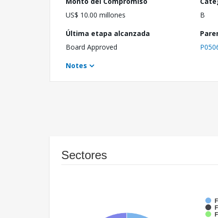
Monto del Compromiso
Cate
US$ 10.00 millones
B
Última etapa alcanzada
Pare
Board Approved
P050
Notes
Sectores
F
F
F