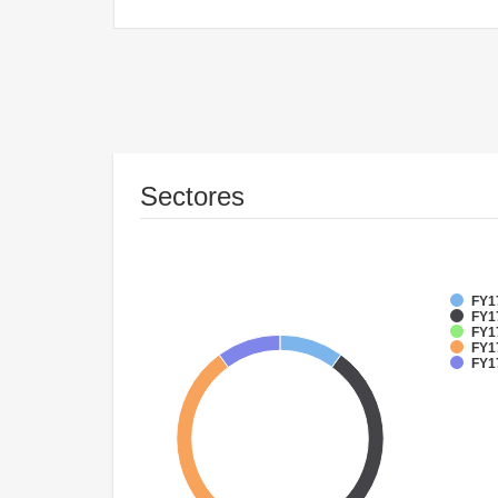
Sectores
FY17
FY1
FY17
FY17
FY1