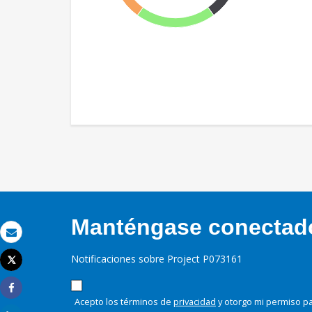
Manténgase conectado,
Correo electrónico
Notificaciones sobre Project P073161
Tweet
Imprimir
Share
Acepto los términos de
privacidad
y otorgo mi permiso pa