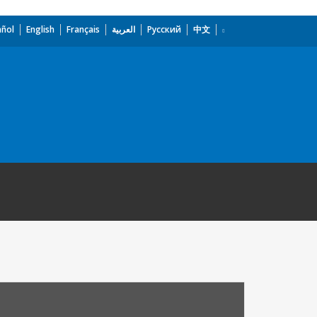
añol
English
Français
العربية
Русский
中文