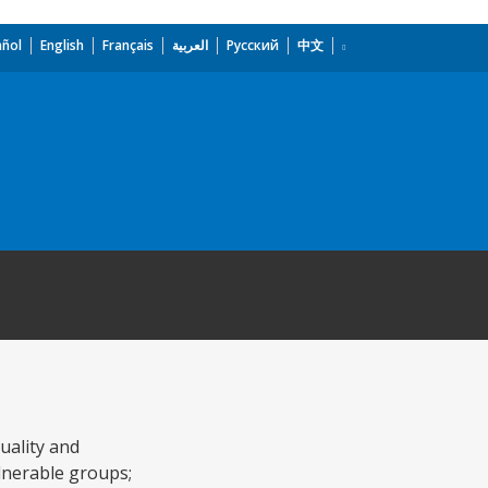
añol
English
Français
العربية
Русский
中文
uality and
ulnerable groups;