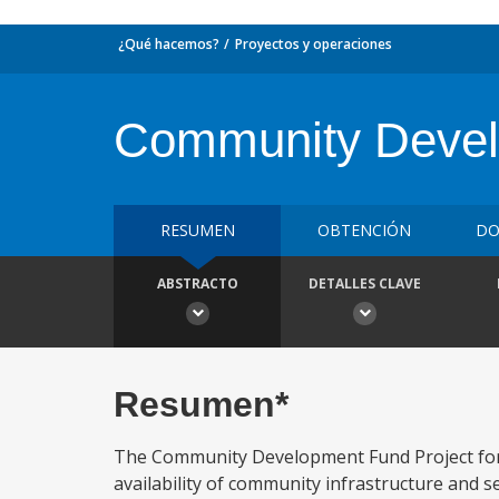
¿Qué hacemos?
Proyectos y operaciones
Community Devel
RESUMEN
OBTENCIÓN
DO
ABSTRACTO
DETALLES CLAVE
Resumen*
The Community Development Fund Project for 
availability of community infrastructure and s