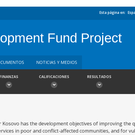
Esta página en:
Esp
opment Fund Project
CUMENTOS
NOTICIAS Y MEDIOS
FINANZAS
CALIFICACIONES
RESULTADOS
Kosovo has the development objectives of improving the q
ervices in poor and conflict-affected communities, and for v