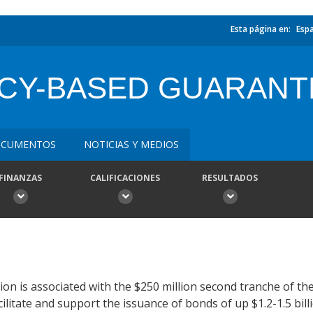
Esta página en:
Esp
ICY-BASED GUARANT
CUMENTOS
NOTICIAS Y MEDIOS
FINANZAS
CALIFICACIONES
RESULTADOS
n is associated with the $250 million second tranche of th
ilitate and support the issuance of bonds of up $1.2-1.5 bil