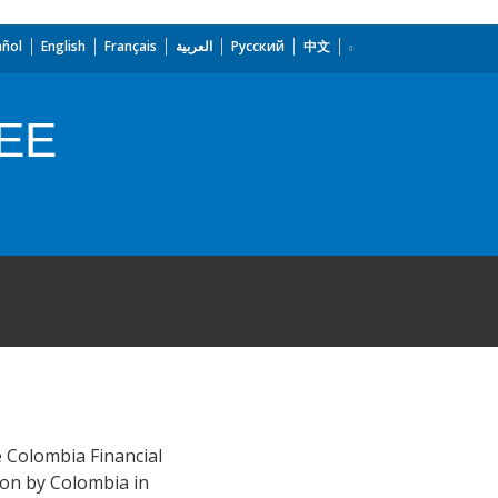
añol
English
Français
العربية
Русский
中文
EE
e Colombia Financial
lion by Colombia in