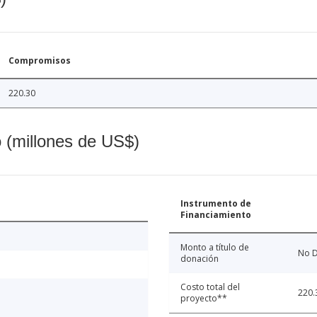
Compromisos
220.30
o (millones de US$)
Instrumento de
Financiamiento
Monto a título de
No D
donación
Costo total del
220.
proyecto**