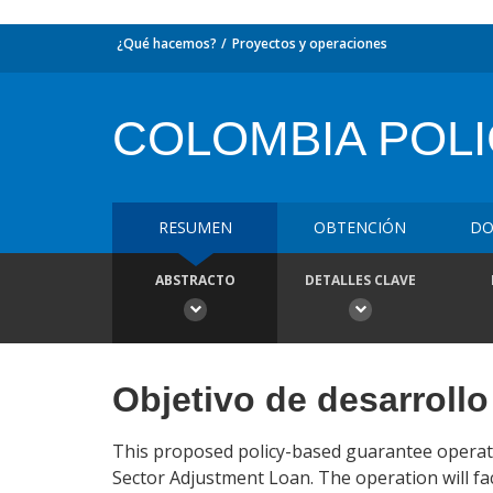
¿Qué hacemos?
Proyectos y operaciones
COLOMBIA POL
RESUMEN
OBTENCIÓN
DO
ABSTRACTO
DETALLES CLAVE
Objetivo de desarrollo
This proposed policy-based guarantee operatio
Sector Adjustment Loan. The operation will fac