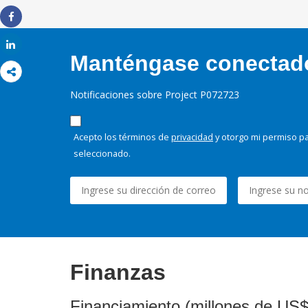
Imprimir
Share
Share
Manténgase conectado,
Notificaciones sobre Project P072723
Acepto los términos de
privacidad
y otorgo mi permiso pa
seleccionado.
Finanzas
Financiamiento (millones de US$