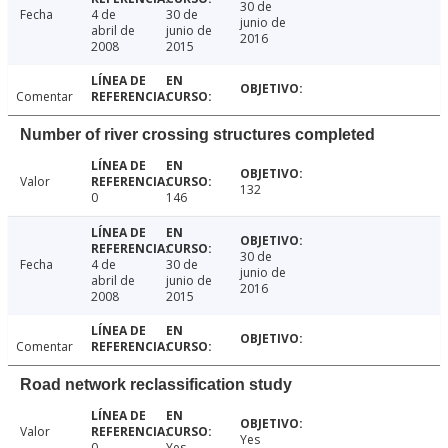
30 de
Fecha
4 de
30 de
junio de
abril de
junio de
2016
2008
2015
Comentar
Number of river crossing structures completed
Valor
132
0
146
30 de
Fecha
4 de
30 de
junio de
abril de
junio de
2016
2008
2015
Comentar
Road network reclassification study
Valor
Yes
0
Yes