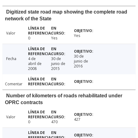
Digitized state road map showing the complete road
network of the State
Valor
Yes
0
Yes
30 de
Fecha
4 de
30 de
junio de
abril de
junio de
2016
2008
2015
Comentar
Number of kilometers of roads rehabilitated under
OPRC contracts
Valor
427
0
470