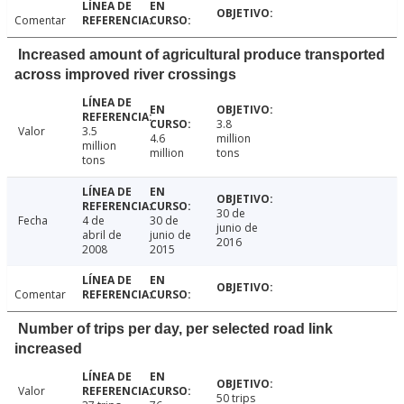
Comentar
Increased amount of agricultural produce transported
across improved river crossings
3.8
Valor
3.5
4.6
million
million
million
tons
tons
30 de
Fecha
4 de
30 de
junio de
abril de
junio de
2016
2008
2015
Comentar
Number of trips per day, per selected road link
increased
Valor
50 trips