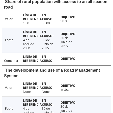
Share of rural population with access to an all-season
road
Valor
50.00
1.00
55.00
30 de
Fecha
4 de
30 de
junio de
abril de
junio de
2016
2008
2015
Comentar
The development and use of a Road Management
System
Valor
In Use
None
None
30 de
Fecha
4 de
30 de
junio de
abril de
junio de