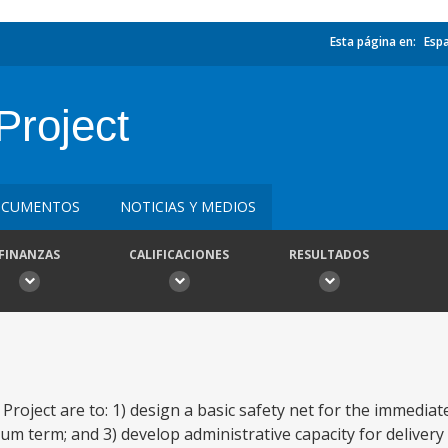
Esta página en:
Esp
Project
CUMENTOS
NOTICIAS Y MEDIOS
FINANZAS
CALIFICACIONES
RESULTADOS
 Project are to: 1) design a basic safety net for the immediate
um term; and 3) develop administrative capacity for delivery