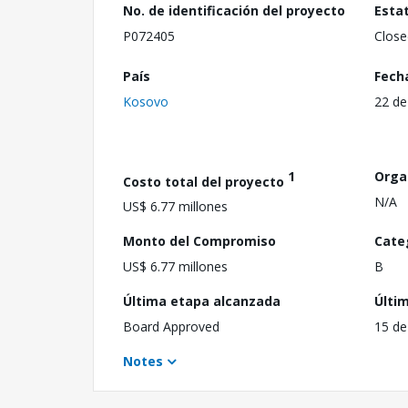
No. de identificación del proyecto
Esta
P072405
Close
País
Fech
Kosovo
22 de
1
Orga
Costo total del proyecto
N/A
US$ 6.77 millones
Monto del Compromiso
Cate
US$ 6.77 millones
B
Última etapa alcanzada
Últi
Board Approved
15 de
Notes