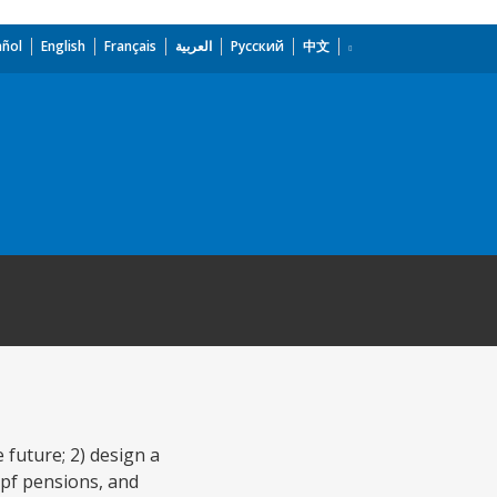
añol
English
Français
العربية
Русский
中文
 future; 2) design a
 pf pensions, and