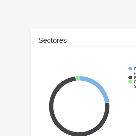
Sectores
(
F
F
S