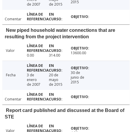
2015
de 2007
de 2015
Comentar
New piped household water connections that are
resulting from the project intervention
Valor
13600.00
0.00
314.00
30 de
Fecha
3 de
20 de
junio de
enero
mayo
2015
de 2007
de 2015
Comentar
Report card published and discussed at the Board of
STE
Valor