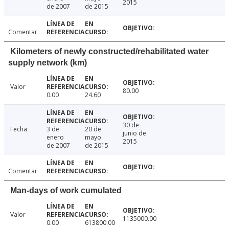
2015
de 2007
de 2015
Comentar
Kilometers of newly constructed/rehabilitated water
supply network (km)
Valor
80.00
0.00
24.60
30 de
Fecha
3 de
20 de
junio de
enero
mayo
2015
de 2007
de 2015
Comentar
Man-days of work cumulated
Valor
1135000.00
0.00
613800.00