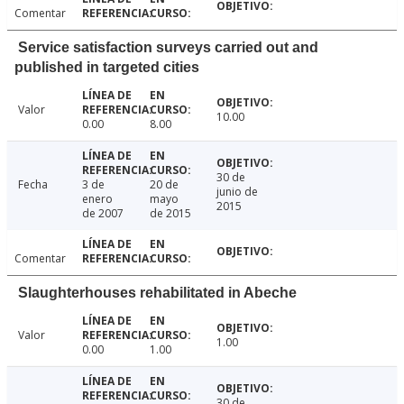
Comentar
Service satisfaction surveys carried out and
published in targeted cities
Valor
10.00
0.00
8.00
30 de
Fecha
3 de
20 de
junio de
enero
mayo
2015
de 2007
de 2015
Comentar
Slaughterhouses rehabilitated in Abeche
Valor
1.00
0.00
1.00
30 de