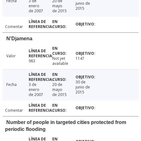
Fecha
3 de
20 de
junio de
enero
mayo
2015
de 2007
de 2015
Comentar
N'Djamena
Valor
Not yet
1147
983
available
30 de
Fecha
3 de
20 de
junio de
enero
mayo
2015
de 2007
de 2015
Comentar
Number of people in targeted cities protected from
periodic flooding