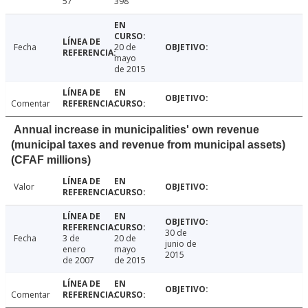
57
398
Fecha
20 de
mayo
de 2015
Comentar
Annual increase in municipalities' own revenue
(municipal taxes and revenue from municipal assets)
(CFAF millions)
Valor
30 de
Fecha
3 de
20 de
junio de
enero
mayo
2015
de 2007
de 2015
Comentar