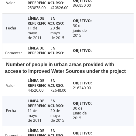
Valor
366850.00
253878.00
470826.00
30 de
Fecha
11 de
20 de
junio de
mayo
mayo
2015
de 2011
de 2015
Comentar
Number of people in urban areas provided with
access to Improved Water Sources under the project
Valor
216240.00
44520.00
72648.00
30 de
Fecha
11 de
20 de
junio de
mayo
mayo
2015
de 2011
de 2015
Comentar