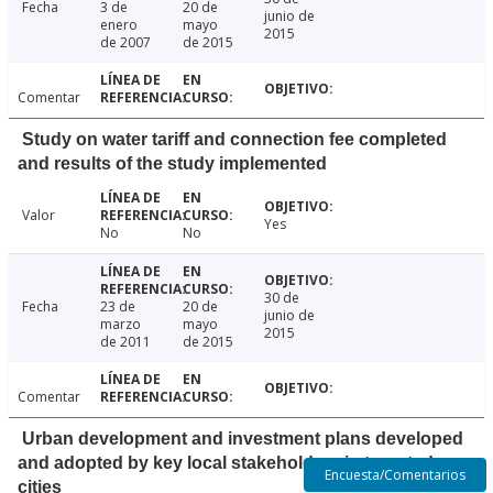
Fecha
3 de
20 de
junio de
enero
mayo
2015
de 2007
de 2015
Comentar
Study on water tariff and connection fee completed
and results of the study implemented
Valor
Yes
No
No
30 de
Fecha
23 de
20 de
junio de
marzo
mayo
2015
de 2011
de 2015
Comentar
Urban development and investment plans developed
and adopted by key local stakeholders in targeted
Encuesta/Comentarios
cities