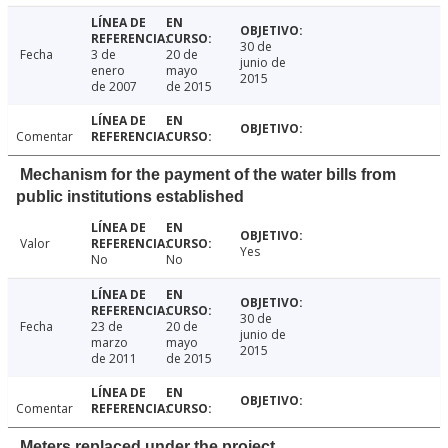
30 de
Fecha
3 de
20 de
junio de
enero
mayo
2015
de 2007
de 2015
Comentar
Mechanism for the payment of the water bills from
public institutions established
Valor
Yes
No
No
30 de
Fecha
23 de
20 de
junio de
marzo
mayo
2015
de 2011
de 2015
Comentar
Meters replaced under the project