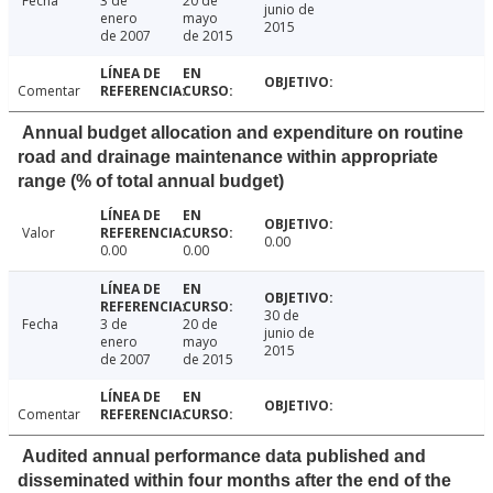
Fecha
3 de
20 de
junio de
enero
mayo
2015
de 2007
de 2015
Comentar
Annual budget allocation and expenditure on routine
road and drainage maintenance within appropriate
range (% of total annual budget)
Valor
0.00
0.00
0.00
30 de
Fecha
3 de
20 de
junio de
enero
mayo
2015
de 2007
de 2015
Comentar
Audited annual performance data published and
disseminated within four months after the end of the