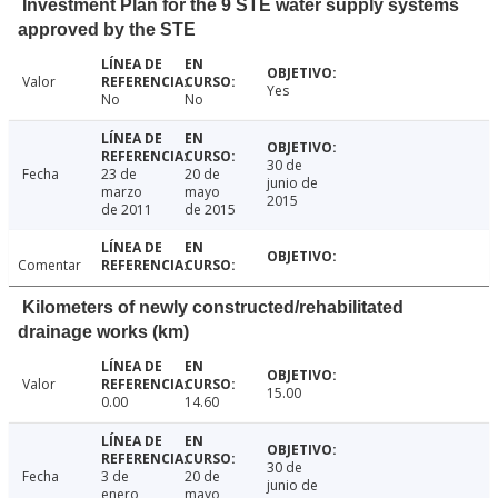
Investment Plan for the 9 STE water supply systems
approved by the STE
Valor
Yes
No
No
30 de
Fecha
23 de
20 de
junio de
marzo
mayo
2015
de 2011
de 2015
Comentar
Kilometers of newly constructed/rehabilitated
drainage works (km)
Valor
15.00
0.00
14.60
30 de
Fecha
3 de
20 de
junio de
enero
mayo