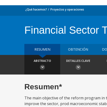
¿Qué hacemos?
Proyectos y operaciones
Financial Sector 
RESUMEN
OBTENCIÓN
DO
ABSTRACTO
DETALLES CLAVE
Resumen*
The main objective of the reform program in t
improve the sector, prod macroeconomic stabil