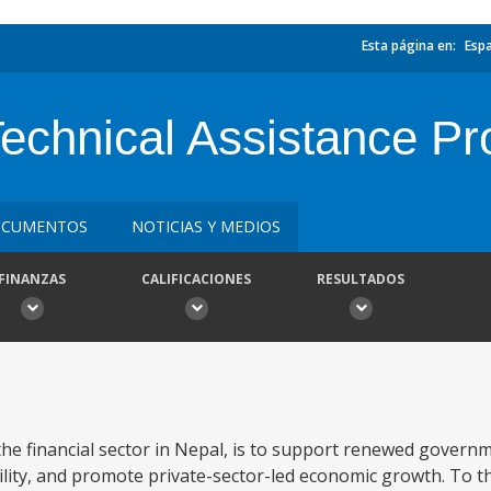
Esta página en:
Esp
Technical Assistance Pr
CUMENTOS
NOTICIAS Y MEDIOS
FINANZAS
CALIFICACIONES
RESULTADOS
he financial sector in Nepal, is to support renewed governm
ity, and promote private-sector-led economic growth. To thi