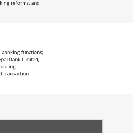
nking reforms, and
l banking functions;
epal Bank Limited,
enabling
ed transaction