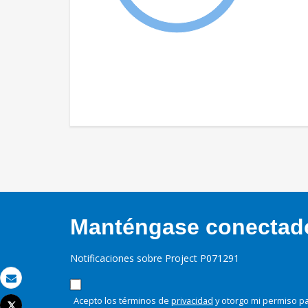
Manténgase conectado,
Notificaciones sobre Project P071291
Correo electrónico
Acepto los términos de
privacidad
y otorgo mi permiso pa
Tweet