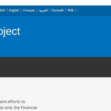
añol
English
Français
العربية
Русский
中文
oject
ent efforts to
s end, the Financial