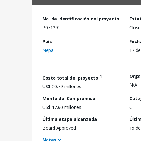
No. de identificación del proyecto
Esta
P071291
Close
País
Fech
Nepal
17 de
1
Orga
Costo total del proyecto
N/A
US$ 20.79 millones
Monto del Compromiso
Cate
US$ 17.60 millones
C
Última etapa alcanzada
Últi
Board Approved
15 de
Notes