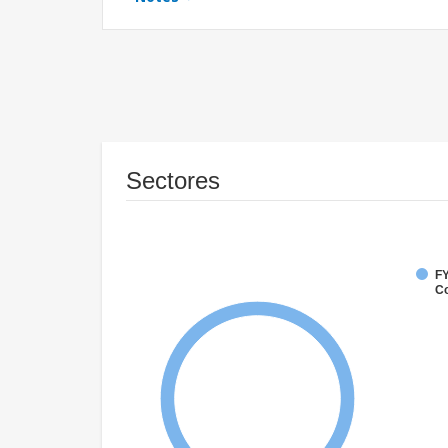
Sectores
FY
Co