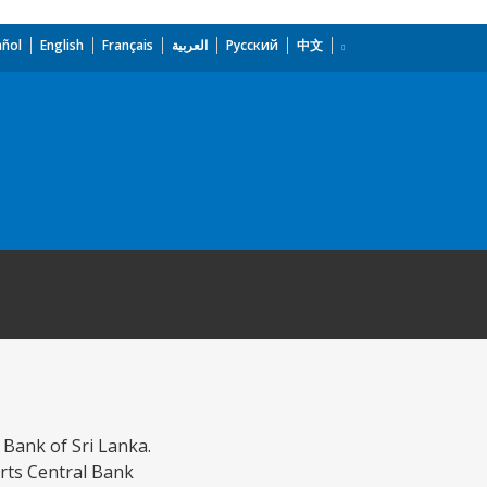
añol
English
Français
العربية
Русский
中文
 Bank of Sri Lanka.
rts Central Bank