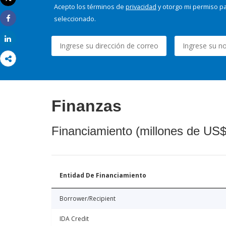
Imprimir
Acepto los términos de
privacidad
y otorgo mi permiso pa
seleccionado.
Share
Share
Finanzas
Financiamiento (millones de US$
Entidad De Financiamiento
Borrower/Recipient
IDA Credit