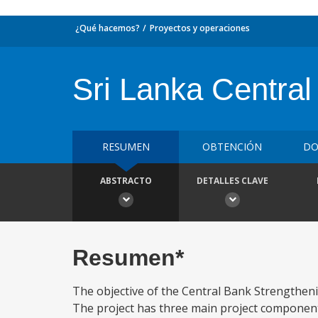
¿Qué hacemos?
Proyectos y operaciones
Sri Lanka Central
RESUMEN
OBTENCIÓN
DO
ABSTRACTO
DETALLES CLAVE
Resumen*
The objective of the Central Bank Strengtheni
The project has three main project componen