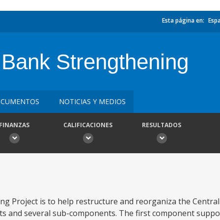
Esta página en:
Esp
 Bank Strengthening
CUMENTOS
NOTICIAS Y MEDIOS
FINANZAS
CALIFICACIONES
RESULTADOS
ng Project is to help restructure and reorganiza the Central
ts and several sub-components. The first component suppo