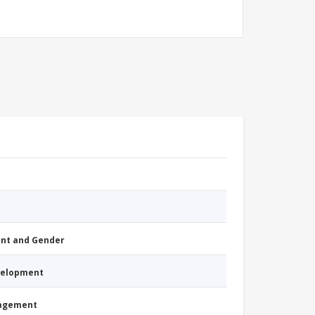
nt and Gender
evelopment
nagement