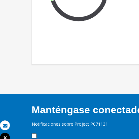
Manténgase conectado,
Notificaciones sobre Project P071131
Correo electrónico
Tweet