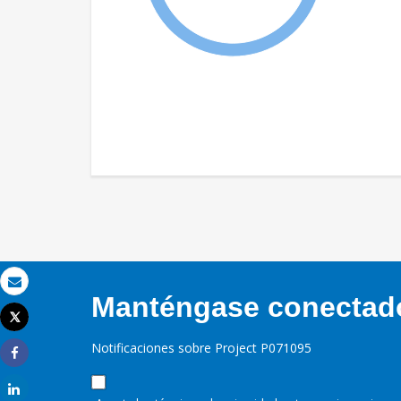
Correo electrónico
Manténgase conectado,
Tweet
Imprimir
Notificaciones sobre Project P071095
Share
Share