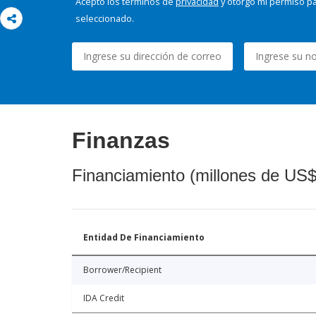
Acepto los términos de
privacidad
y otorgo mi permiso pa
seleccionado.
Finanzas
Financiamiento (millones de US$
Entidad De Financiamiento
Borrower/Recipient
IDA Credit