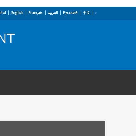
añol
English
Français
العربية
Русский
中文
NT