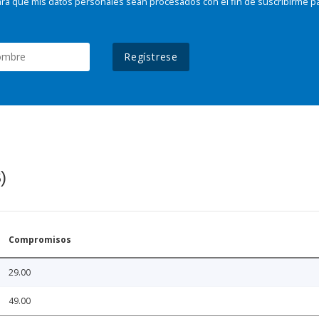
ra que mis datos personales sean procesados con el fin de suscribirme p
Regístrese
)
Compromisos
29.00
49.00