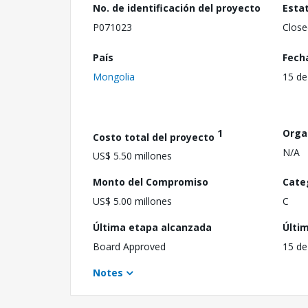
No. de identificación del proyecto
Esta
P071023
Close
País
Fech
Mongolia
15 de
1
Orga
Costo total del proyecto
N/A
US$ 5.50 millones
Monto del Compromiso
Cate
US$ 5.00 millones
C
Última etapa alcanzada
Últi
Board Approved
15 de
Notes