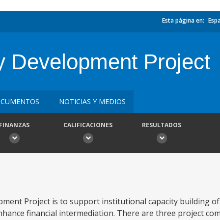
Esta página en:
Esp
ty Development Project
CUMENTOS
NOTICIAS Y MEDIOS
FINANZAS
CALIFICACIONES
RESULTADOS
pment Project is to support institutional capacity building 
hance financial intermediation. There are three project com