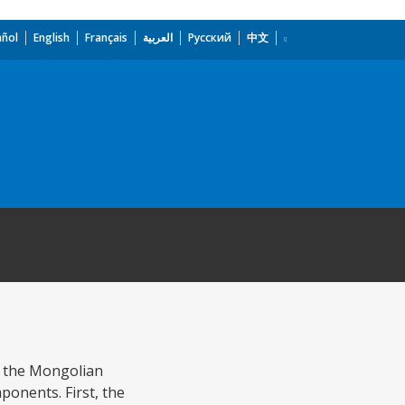
añol
English
Français
العربية
Русский
中文
of the Mongolian
ponents. First, the