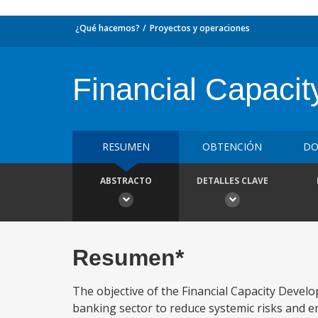
¿Qué hacemos?
Proyectos y operaciones
Financial Capaci
RESUMEN
OBTENCIÓN
DO
ABSTRACTO
DETALLES CLAVE
Resumen*
The objective of the Financial Capacity Develo
banking sector to reduce systemic risks and en