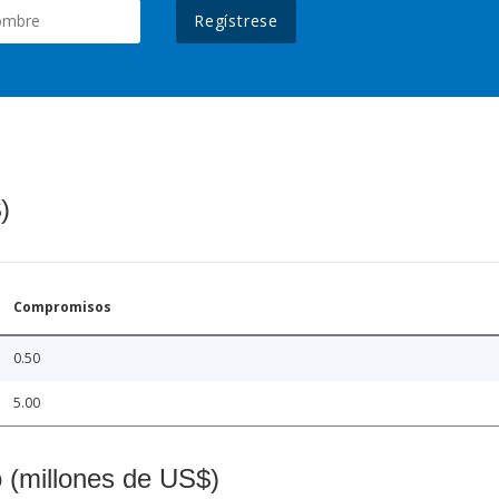
Regístrese
)
Compromisos
0.50
5.00
o (millones de US$)