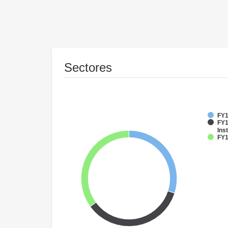
Sectores
FY1
FY1
Inst
FY1