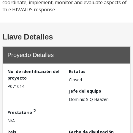
coordinate, implement, monitor and evaluate aspects of
th e HIV/AIDS response
Llave Detalles
Proyecto Detalles
No. de identificación del
Estatus
proyecto
Closed
P071014
Jefe del equipo
Dominic S Q Haazen
2
Prestatario
N/A
País
Fecha de divulgación