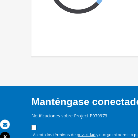
Manténgase conectado,
Notificaciones sobre Project P070973
Correo electrónico
Acepto los términos de
privacidad
y otorgo mi permiso pa
Tweet