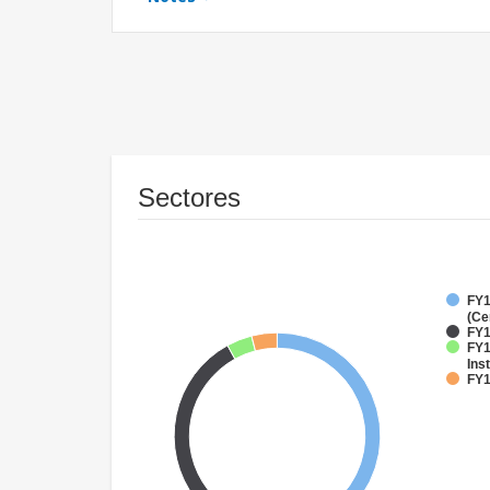
Sectores
FY1
(Ce
FY1
FY1
Inst
FY1