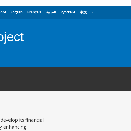
añol
English
Français
العربية
Русский
中文
oject
develop its financial
 by enhancing