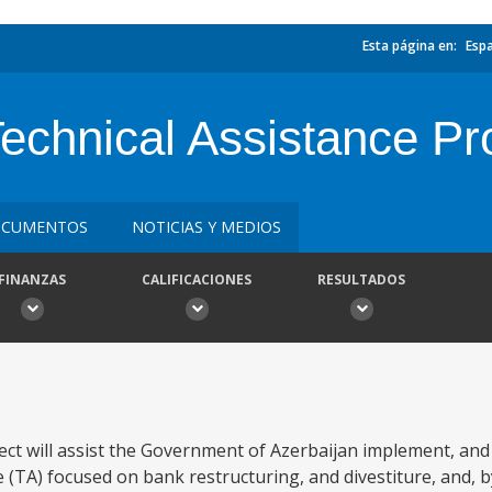
Esta página en:
Esp
Technical Assistance Pr
CUMENTOS
NOTICIAS Y MEDIOS
FINANZAS
CALIFICACIONES
RESULTADOS
ect will assist the Government of Azerbaijan implement, and 
e (TA) focused on bank restructuring, and divestiture, and,