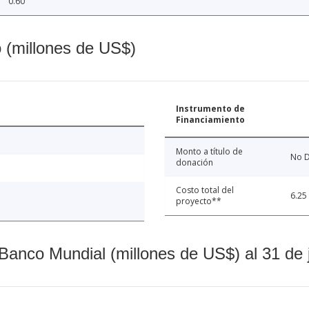
0.60
o (millones de US$)
Instrumento de
Financiamiento
Monto a título de
No D
donación
Costo total del
6.25
proyecto**
Banco Mundial (millones de US$) al 31 de 