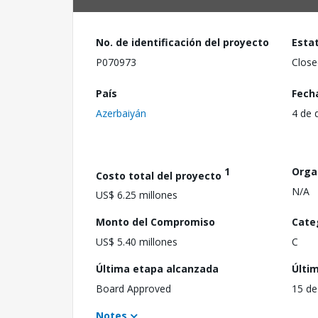
No. de identificación del proyecto
Esta
P070973
Close
País
Fech
Azerbaiyán
4 de 
1
Orga
Costo total del proyecto
N/A
US$ 6.25 millones
Monto del Compromiso
Cate
US$ 5.40 millones
C
Última etapa alcanzada
Últi
Board Approved
15 de
Notes