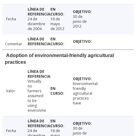
30 de
Fecha
24 de
16 de
junio de
diciembre
mayo
2012
de 2004
de 2012
Comentar
Adoption of environmental-friendly agricultural
practices
Virtually
Environmental-
no
friendly
Valor
farmers
agricultural
assumed
practices
to be
have
using
environme
30 de
Fecha
24 de
16 de
junio de
diciembre
mayo