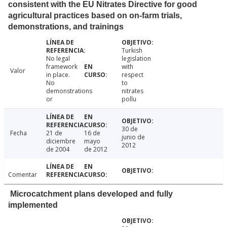
consistent with the EU Nitrates Directive for good
agricultural practices based on on-farm trials,
demonstrations, and trainings
Turkish
No legal
legislation
framework
with
Valor
in place.
respect
No
to
demonstrations
nitrates
or
pollu
30 de
Fecha
21 de
16 de
junio de
diciembre
mayo
2012
de 2004
de 2012
Comentar
Microcatchment plans developed and fully
implemented