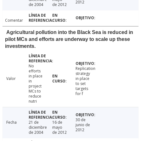
2012
de 2004
de 2012
Comentar
Agricultural pollution into the Black Sea is reduced in
pilot MCs and efforts are underway to scale up these
investments.
No
Replication
efforts
strategy
in place
Valor
in place
in
to set
project
targets
MCs to
for f
reduce
nutri
30 de
Fecha
21 de
16 de
junio de
diciembre
mayo
2012
de 2004
de 2012