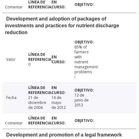
Comentar
Development and adoption of packages of
investments and practices for nutrient discharge
reduction
65% of
farmers
with
Valor
nutrient
0
management
problems
i
12 de
Fecha
21 de
16 de
junio de
diciembre
mayo
2012
de 2004
de 2012
Comentar
Development and promotion of a legal framework