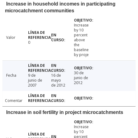
Increase in household incomes in participating
microcatchment communities
Increase
by 10
percent
Valor
above
0
the
baseline
by proje
30 de
Fecha
9 de
16 de
junio de
junio de
mayo
2012
2007
de 2012
Comentar
Increase in soil fertility in project microcatchments
Increase
by 10
percent