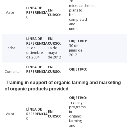
28
microcatchment
plans to
Valor
be
0
completed
and
under
30 de
Fecha
21 de
16 de
junio de
diciembre
mayo
2012
de 2004
de 2012
Comentar
Training in support of organic farming and marketing
of organic products provided
Training
programs
in
Valor
organic
0
farming
and