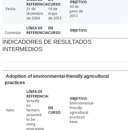
30 de
Fecha
21 de
16 de
junio de
diciembre
mayo
2012
de 2004
de 2012
Comentar
INDICADORES DE RESULTADOS
INTERMEDIOS
Adoption of environmental-friendly agricultural
practices
Virtually
Environmental-
no
friendly
Valor
farmers
agricultural
assumed
practices
to be
have
using
environme