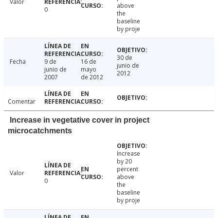
Valor
above
0
the
baseline
by proje
30 de
Fecha
9 de
16 de
junio de
junio de
mayo
2012
2007
de 2012
Comentar
Increase in vegetative cover in project
microcatchments
Increase
by 20
percent
Valor
above
0
the
baseline
by proje