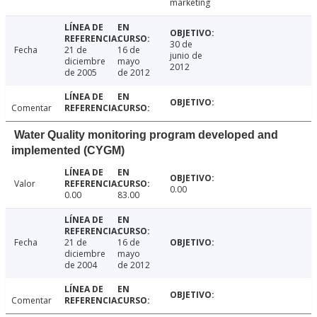
marketing
30 de
Fecha
21 de
16 de
junio de
diciembre
mayo
2012
de 2005
de 2012
Comentar
Water Quality monitoring program developed and
implemented (CYGM)
Valor
0.00
0.00
83.00
Fecha
21 de
16 de
diciembre
mayo
de 2004
de 2012
Comentar