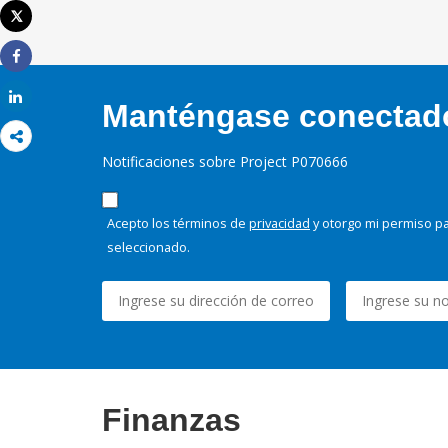
Tweet
Imprimir
Share
Share
Manténgase conectado,
Notificaciones sobre Project P070666
Acepto los términos de
privacidad
y otorgo mi permiso pa
seleccionado.
Finanzas