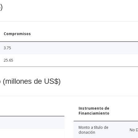
)
Compromisos
3.75
25.65
o (millones de US$)
Instrumento de
Financiamiento
Monto a título de
No D
donación