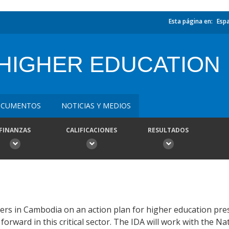
Esta página en:
Esp
-HIGHER EDUCATION
CUMENTOS
NOTICIAS Y MEDIOS
FINANZAS
CALIFICACIONES
RESULTADOS
s in Cambodia on an action plan for higher education pre
rward in this critical sector. The IDA will work with the Na