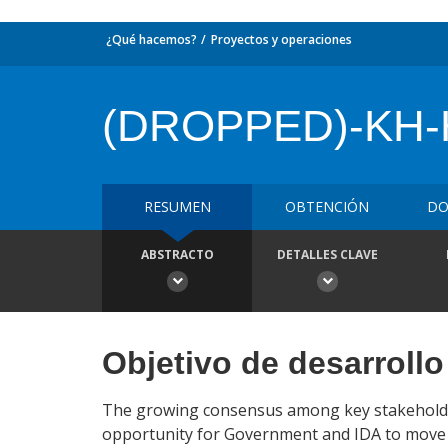
¿Qué hacemos?
Proyectos y operaciones
(DROPPED)-KH
RESUMEN
OBTENCIÓN
DO
ABSTRACTO
DETALLES CLAVE
Objetivo de desarrollo
The growing consensus among key stakeholder
opportunity for Government and IDA to move fo