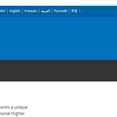
añol
English
Français
العربية
Русский
中文
sents a unique
tional Higher