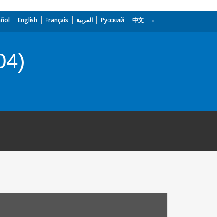
añol
English
Français
العربية
Русский
中文
04)