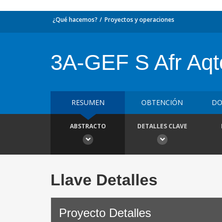
¿Qué hacemos?
Proyectos y operaciones
3A-GEF S Afr Aqt
RESUMEN
OBTENCIÓN
DO
ABSTRACTO
DETALLES CLAVE
Llave Detalles
Proyecto Detalles