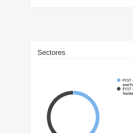
Sectores
FY17 -
and F
FY17 
Sanit