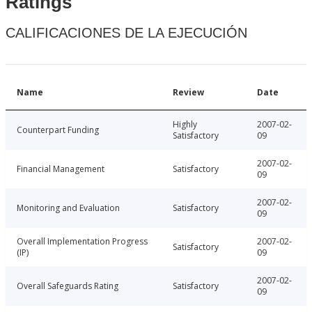
Ratings
CALIFICACIONES DE LA EJECUCIÓN
Name
Review
Date
Highly
2007-02-
Counterpart Funding
Satisfactory
09
2007-02-
Financial Management
Satisfactory
09
2007-02-
Monitoring and Evaluation
Satisfactory
09
Overall Implementation Progress
2007-02-
Satisfactory
(IP)
09
2007-02-
Overall Safeguards Rating
Satisfactory
09