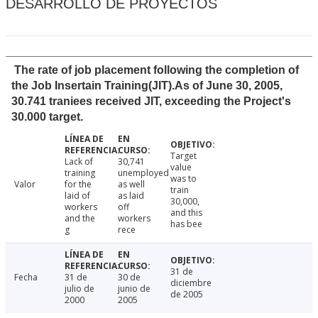
DESARROLLO DE PROYECTOS
The rate of job placement following the completion of
the Job Insertain Training(JIT).As of June 30, 2005,
30.741 traniees received JIT, exceeding the Project's
30.000 target.
Target
Lack of
30,741
value
training
unemployed
was to
Valor
for the
as well
train
laid of
as laid
30,000,
workers
off
and this
and the
workers
has bee
g
rece
31 de
Fecha
31 de
30 de
diciembre
julio de
junio de
de 2005
2000
2005