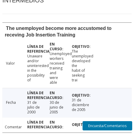
INTERMEDIOS
The unemployed become more accustomed to
receving Job Insertion Training
The
Unemployed
Unaware
unemployed
workers
and/or
developed
Valor
received
uninterested
the
training
in the
habit of
and
possibility
seeking
were
of
trai
able
31 de
Fecha
31 de
30 de
diciembre
julio de
junio de
de 2005
2000
2005
Encuesta/Comentarios
Comentar