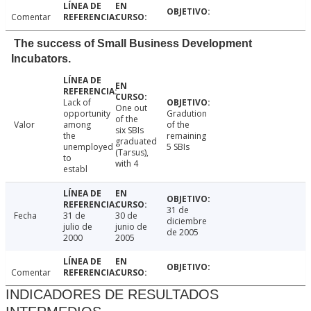
Comentar
The success of Small Business Development
Incubators.
Lack of
One out
opportunity
Gradution
of the
Valor
among
of the
six SBIs
the
remaining
graduated
unemployed
5 SBIs
(Tarsus),
to
with 4
establ
31 de
Fecha
31 de
30 de
diciembre
julio de
junio de
de 2005
2000
2005
Comentar
INDICADORES DE RESULTADOS