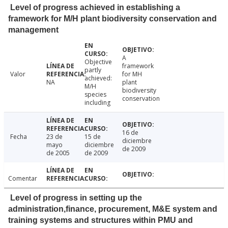
Level of progress achieved in establishing a
framework for M/H plant biodiversity conservation and
management
A
Objective
framework
partly
Valor
for MH
achieved:
NA
plant
M/H
biodiversity
species
conservation
including
16 de
Fecha
23 de
15 de
diciembre
mayo
diciembre
de 2009
de 2005
de 2009
Comentar
Level of progress in setting up the
administration,finance, procurement, M&E system and
training systems and structures within PMU and