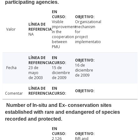
participating agencies.
Visible
Organizational
improvement
mechanism
Valor
in the
for
NA
cooperation
project
between
implementatio
PMU
16 de
Fecha
23 de
15 de
diciembre
mayo
diciembre
de 2009
de 2003
de 2009
Comentar
Number of In-situ and Ex- conservation sites
established with rare and endangered of species
recorded and protected.
2,126
Rift and