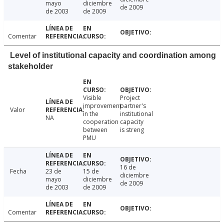
mayo
diciembre
de 2009
de 2003
de 2009
Comentar
Level of institutional capacity and coordination among
stakeholder
Visible
Project
improvement
partner's
Valor
in the
institutional
NA
cooperation
capacity
between
is streng
PMU
16 de
Fecha
23 de
15 de
diciembre
mayo
diciembre
de 2009
de 2003
de 2009
Comentar