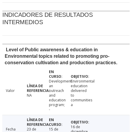
INDICADORES DE RESULTADOS
INTERMEDIOS
Level of Public awareness & education in
Environmental topics related to promoting pro-
conservation cultivation and production practices.
Development
Environmental
an
education
Valor
outreach
delivered
NA
and
to
education
communities
program;
a
-
16 de
Fecha
23 de
15 de
diciembre