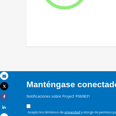
Correo electrónico
Manténgase conectado,
Tweet
Imprimir
Notificaciones sobre Project P069831
Share
Share
Acepto los términos de
privacidad
y otorgo mi permiso pa