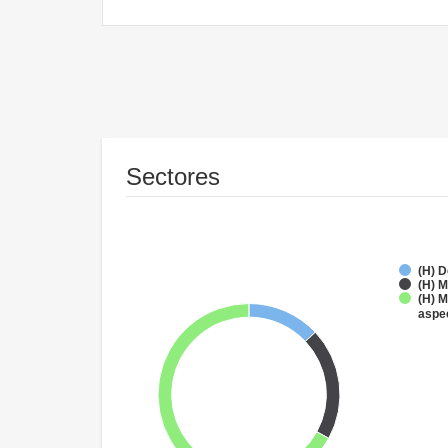
Sectores
(H) D
(H) M
(H) M
aspe