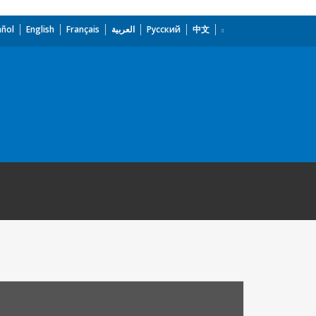
añol
English
Français
العربية
Русский
中文