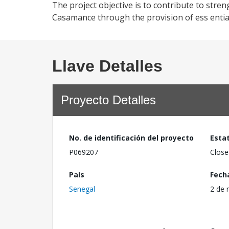
The project objective is to contribute to stre
Casamance through the provision of ess ential
Llave Detalles
Proyecto Detalles
No. de identificación del proyecto
Esta
P069207
Close
País
Fech
Senegal
2 de 