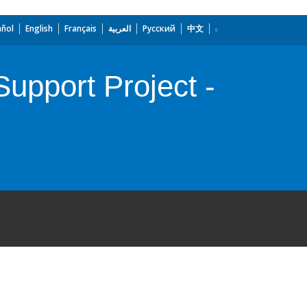
añol
English
Français
العربية
Русский
中文
pport Project -