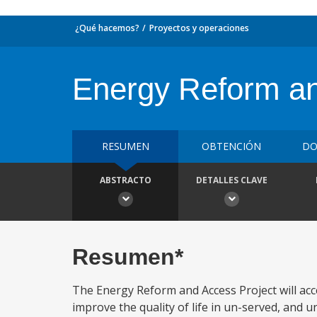
¿Qué hacemos?
Proyectos y operaciones
Energy Reform an
RESUMEN
OBTENCIÓN
DO
ABSTRACTO
DETALLES CLAVE
Resumen*
The Energy Reform and Access Project will accel
improve the quality of life in un-served, and 