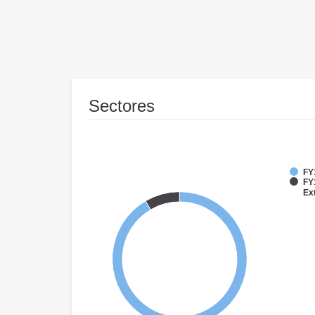
Sectores
FY
FY
Ex