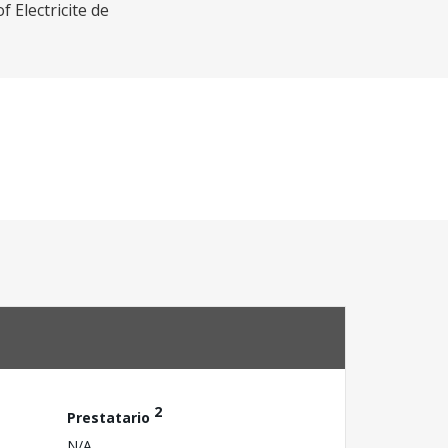
 Electricite de
2
Prestatario
N/A