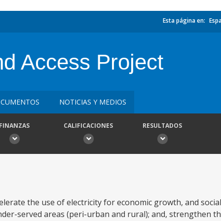
Esta página en:
Esp
d Access Project
CUMENTOS
NOTICIAS Y MEDIOS
FINANZAS
CALIFICACIONES
RESULTADOS
erate the use of electricity for economic growth, and social
under-served areas (peri-urban and rural); and, strengthen th