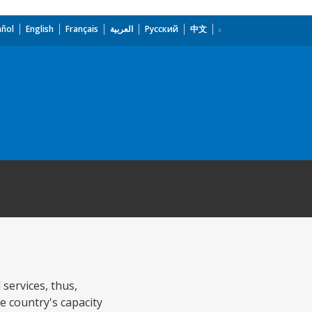
añol
English
Français
العربية
Русский
中文
 services, thus,
e country's capacity