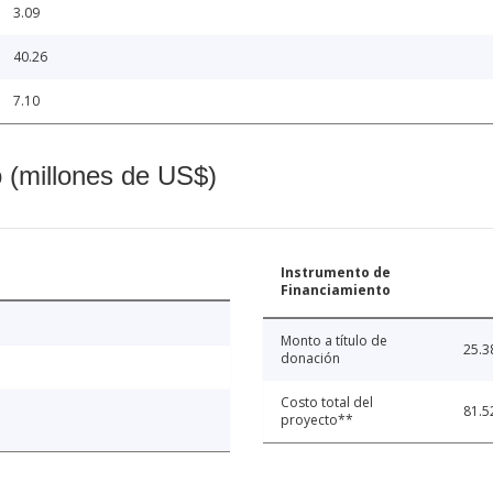
3.09
40.26
7.10
o (millones de US$)
Instrumento de
Financiamiento
Monto a título de
25.3
donación
Costo total del
81.5
proyecto**