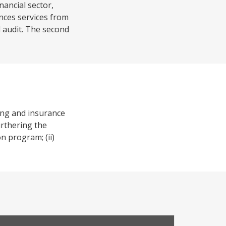
nancial sector,
nces services from
l audit. The second
ing and insurance
urthering the
on program; (ii)