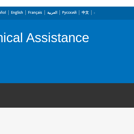
añol
English
Français
العربية
Русский
中文
nical Assistance