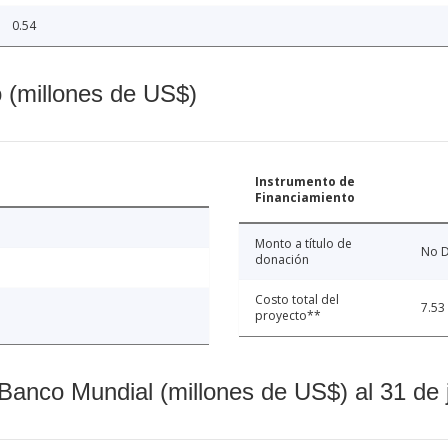
0.54
o (millones de US$)
Instrumento de
Financiamiento
Monto a título de
No D
donación
Costo total del
7.53
proyecto**
Banco Mundial (millones de US$) al 31 de 