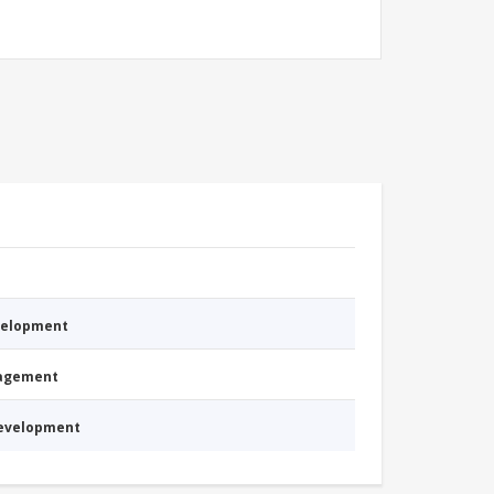
evelopment
nagement
Development