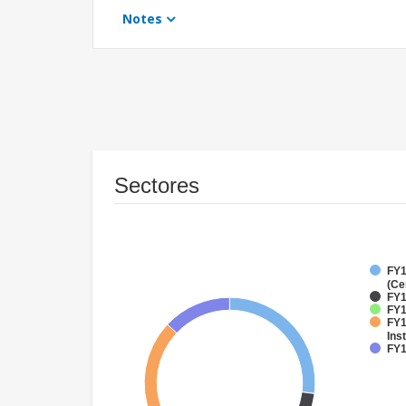
Notes
Sectores
FY1
(Ce
FY1
FY1
FY1
Inst
FY1