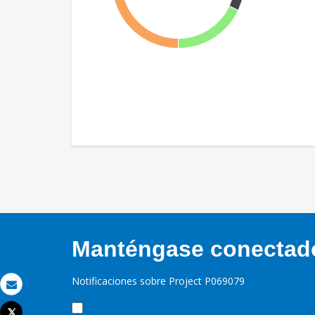
Manténgase conectado,
Notificaciones sobre Project P069079
Correo electrónico
Tweet