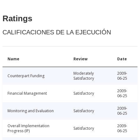
Ratings
CALIFICACIONES DE LA EJECUCIÓN
Name
Review
Date
Moderately
2009-
Counterpart Funding
Satisfactory
06-25
2009-
Financial Management
Satisfactory
06-25
2009-
Monitoring and Evaluation
Satisfactory
06-25
Overall Implementation
2009-
Satisfactory
Progress (IP)
06-25