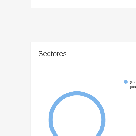
Sectores
(H)
ges