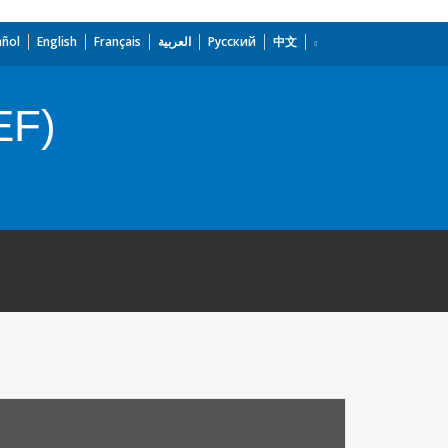
añol
English
Français
العربية
Русский
中文
EF)