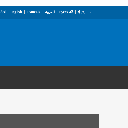
añol
English
Français
العربية
Русский
中文