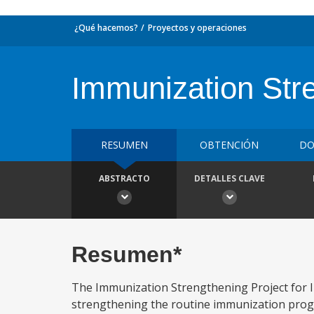
¿Qué hacemos?
Proyectos y operaciones
Immunization Stre
RESUMEN
OBTENCIÓN
DO
ABSTRACTO
DETALLES CLAVE
Resumen*
The Immunization Strengthening Project for In
strengthening the routine immunization progra