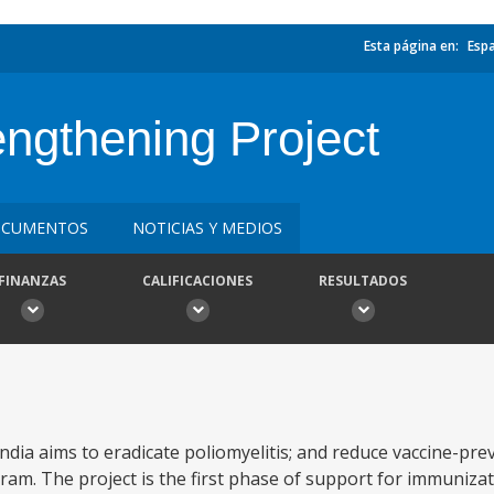
Esta página en:
Esp
ngthening Project
CUMENTOS
NOTICIAS Y MEDIOS
FINANZAS
CALIFICACIONES
RESULTADOS
dia aims to eradicate poliomyelitis; and reduce vaccine-pre
m. The project is the first phase of support for immunizat