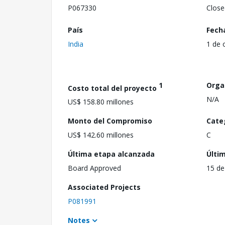
P067330
Close
País
Fech
India
1 de 
1
Orga
Costo total del proyecto
N/A
US$ 158.80 millones
Monto del Compromiso
Cate
US$ 142.60 millones
C
Última etapa alcanzada
Últi
Board Approved
15 de
Associated Projects
P081991
Notes