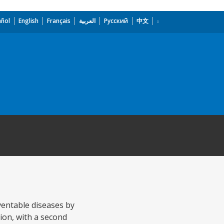
añol
English
Français
العربية
Русский
中文
ventable diseases by
ion, with a second