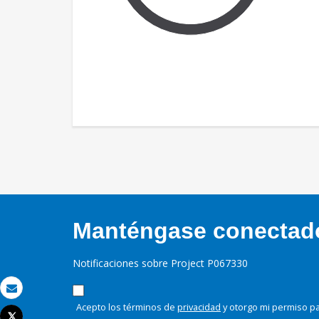
Manténgase conectado,
Notificaciones sobre Project P067330
Correo electrónico
Acepto los términos de
privacidad
y otorgo mi permiso pa
Tweet