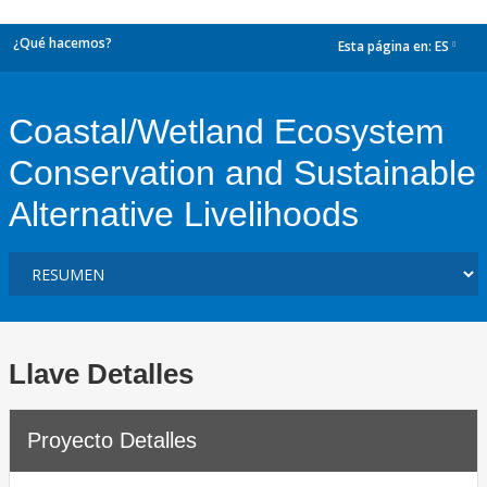
¿Qué hacemos?
Esta página en:
ES
dropdown
Coastal/Wetland Ecosystem
Conservation and Sustainable
Alternative Livelihoods
Llave Detalles
Proyecto Detalles