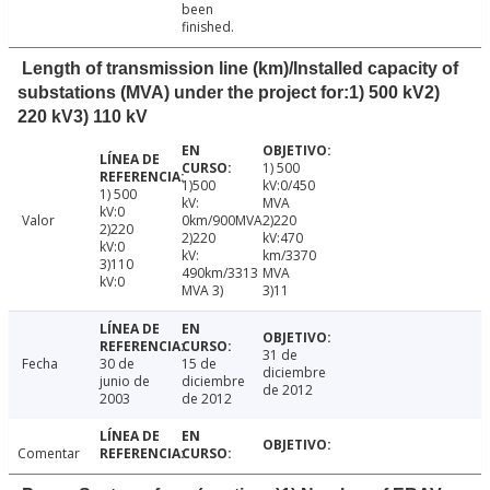
been
finished.
Length of transmission line (km)/Installed capacity of
substations (MVA) under the project for:1) 500 kV2)
220 kV3) 110 kV
1) 500
1)500
kV:0/450
1) 500
kV:
MVA
kV:0
Valor
0km/900MVA
2)220
2)220
2)220
kV:470
kV:0
kV:
km/3370
3)110
490km/3313
MVA
kV:0
MVA 3)
3)11
31 de
Fecha
30 de
15 de
diciembre
junio de
diciembre
de 2012
2003
de 2012
Comentar