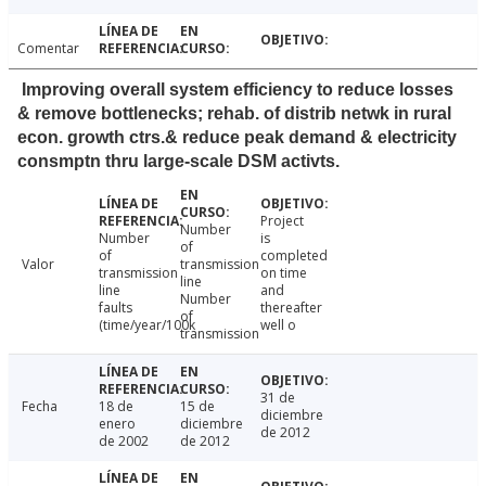
Comentar
Improving overall system efficiency to reduce losses
& remove bottlenecks; rehab. of distrib netwk in rural
econ. growth ctrs.& reduce peak demand & electricity
consmptn thru large-scale DSM activts.
Project
Number
Number
is
of
of
completed
Valor
transmission
transmission
on time
line
line
and
Number
faults
thereafter
of
(time/year/100k
well o
transmission
31 de
Fecha
18 de
15 de
diciembre
enero
diciembre
de 2012
de 2002
de 2012