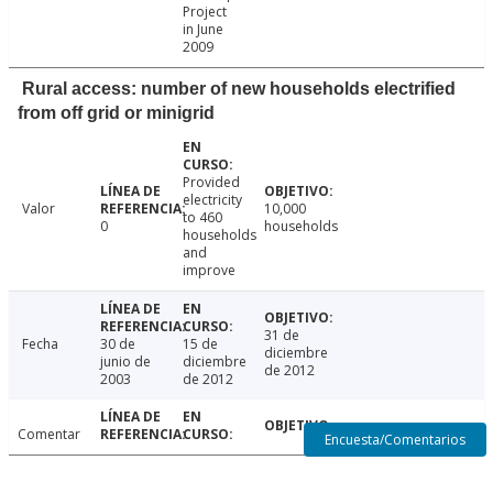
Project
in June
2009
Rural access: number of new households electrified
from off grid or minigrid
Provided
electricity
Valor
10,000
to 460
0
households
households
and
improve
31 de
Fecha
30 de
15 de
diciembre
junio de
diciembre
de 2012
2003
de 2012
Comentar
Encuesta/Comentarios