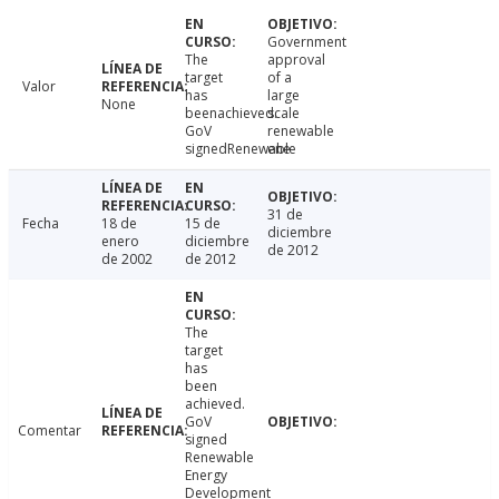
Government
The
approval
target
of a
Valor
has
large
None
beenachieved.
scale
GoV
renewable
signedRenewable
ene
31 de
Fecha
18 de
15 de
diciembre
enero
diciembre
de 2012
de 2002
de 2012
The
target
has
been
achieved.
GoV
Comentar
signed
Renewable
Energy
Development