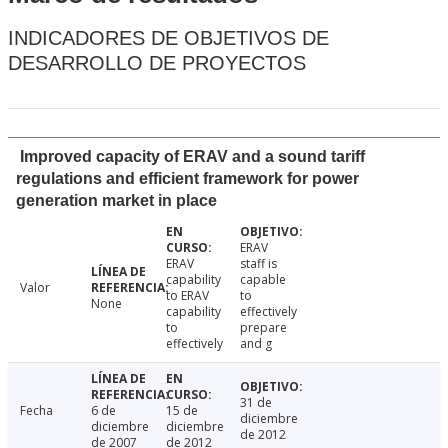
INDICADORES DE OBJETIVOS DE
DESARROLLO DE PROYECTOS
Improved capacity of ERAV and a sound tariff
regulations and efficient framework for power
generation market in place
ERAV
ERAV
staff is
capability
capable
Valor
to ERAV
to
None
capability
effectively
to
prepare
effectively
and g
31 de
Fecha
6 de
15 de
diciembre
diciembre
diciembre
de 2012
de 2007
de 2012