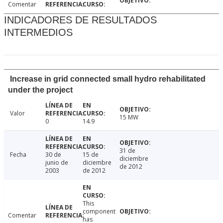
Comentar
INDICADORES DE RESULTADOS
INTERMEDIOS
Increase in grid connected small hydro rehabilitated
under the project
Valor
15 MW
0
14.9
31 de
Fecha
30 de
15 de
diciembre
junio de
diciembre
de 2012
2003
de 2012
This
component
Comentar
has