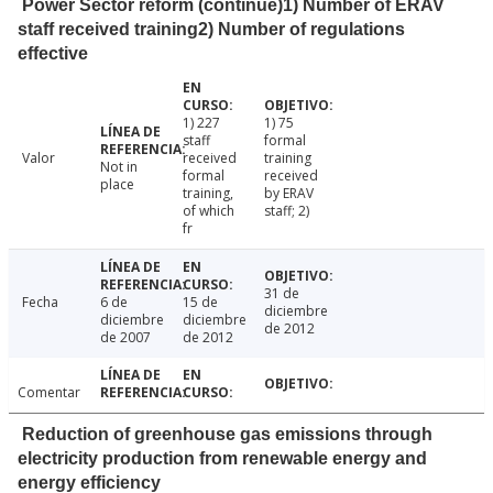
Power Sector reform (continue)1) Number of ERAV
staff received training2) Number of regulations
effective
1) 227
1) 75
staff
formal
Valor
received
training
Not in
formal
received
place
training,
by ERAV
of which
staff; 2)
fr
31 de
Fecha
6 de
15 de
diciembre
diciembre
diciembre
de 2012
de 2007
de 2012
Comentar
Reduction of greenhouse gas emissions through
electricity production from renewable energy and
energy efficiency