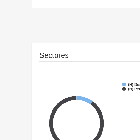
Sectores
(H) De
(H) Pe