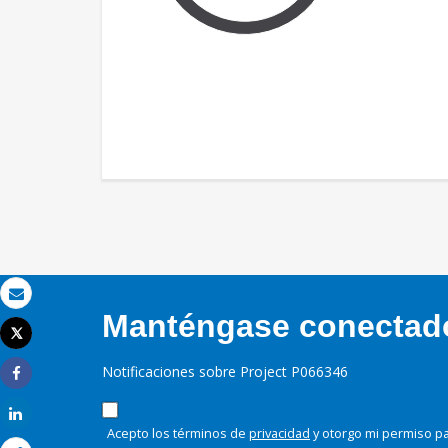
Correo electrónico
Manténgase conectado,
Tweet
Imprimir
Notificaciones sobre Project P066346
Share
Share
Acepto los términos de
privacidad
y otorgo mi permiso pa