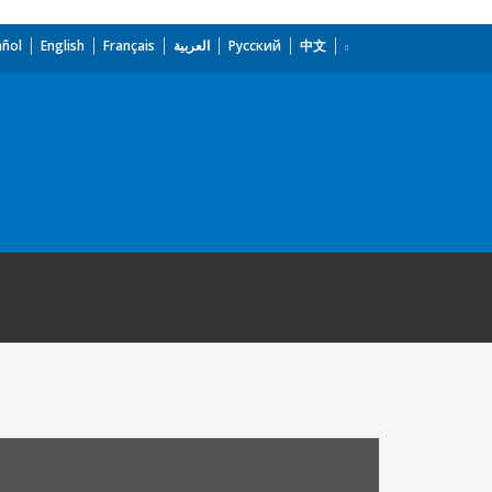
añol
English
Français
العربية
Русский
中文