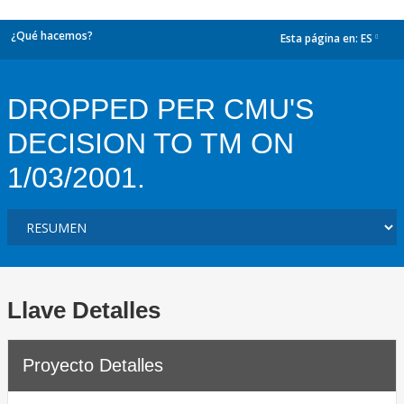
¿Qué hacemos?
Esta página en:
ES
dropdown
DROPPED PER CMU'S
DECISION TO TM ON
1/03/2001.
Llave Detalles
Proyecto Detalles