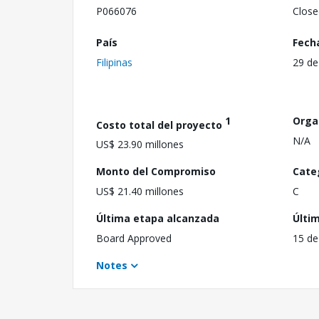
P066076
Close
País
Fech
Filipinas
29 de
1
Orga
Costo total del proyecto
N/A
US$ 23.90 millones
Monto del Compromiso
Cate
US$ 21.40 millones
C
Última etapa alcanzada
Últi
Board Approved
15 de
Notes