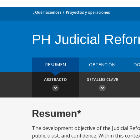
¿Qué hacemos?
Proyectos y operaciones
PH Judicial Refor
RESUMEN
OBTENCIÓN
DO
ABSTRACTO
DETALLES CLAVE
Resumen*
The development objective of the Judicial Refo
public trust, and confidence. Within this conte