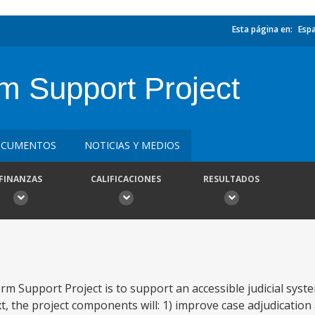
Esta página en:
Esp
m Support Project
CUMENTOS
NOTICIAS Y MEDIOS
FINANZAS
CALIFICACIONES
RESULTADOS
rm Support Project is to support an accessible judicial syst
xt, the project components will: 1) improve case adjudication