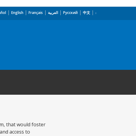
añol
English
Français
العربية
Русский
中文
em, that would foster
 and access to