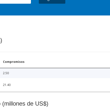
)
Compromisos
2.50
21.40
o (millones de US$)