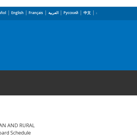
añol
English
Français
العربية
Русский
中文
BAN AND RURAL
ard Schedule