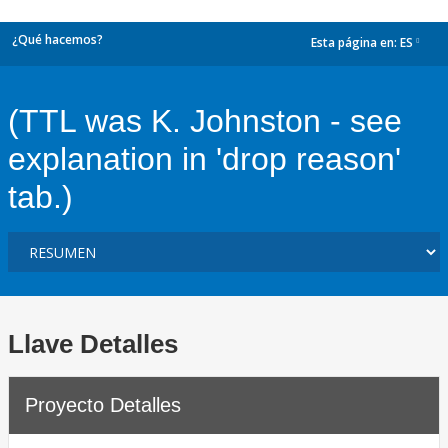
¿Qué hacemos?
Esta página en:
ES
dropdown
(TTL was K. Johnston - see
explanation in 'drop reason'
tab.)
Llave Detalles
Proyecto Detalles