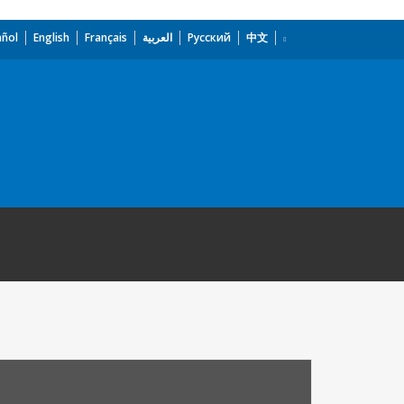
añol
English
Français
العربية
Русский
中文