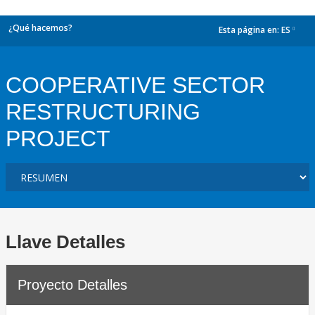
¿Qué hacemos?
Esta página en:
ES
dropdown
COOPERATIVE SECTOR
RESTRUCTURING
PROJECT
Llave Detalles
Proyecto Detalles