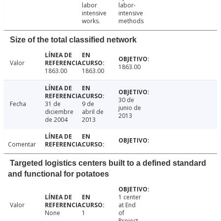
labor
labor-
intensive
intensive
works.
methods
Size of the total classified network
Valor
1863.00
1863.00
1863.00
30 de
Fecha
31 de
9 de
junio de
diciembre
abril de
2013
de 2004
2013
Comentar
Targeted logistics centers built to a defined standard
and functional for potatoes
1 center
Valor
at End
None
1
of
Project