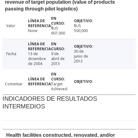
revenue of target population (value of products
passing through pilot logistics)
Valor
$US
$US
None
500,000
607,000
30 de
Fecha
13 de
9 de
junio de
diciembre
abril de
2013
de 2004
2013
Comentar
Target
Achieved.
INDICADORES DE RESULTADOS
INTERMEDIOS
Health facilities constructed, renovated, and/or