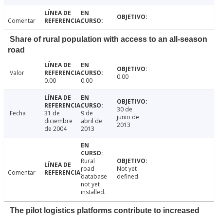
Comentar
Share of rural population with access to an all-season
road
Valor
0.00
0.00
0.00
30 de
Fecha
31 de
9 de
junio de
diciembre
abril de
2013
de 2004
2013
Rural
road
Not yet
Comentar
database
defined.
not yet
installed.
The pilot logistics platforms contribute to increased