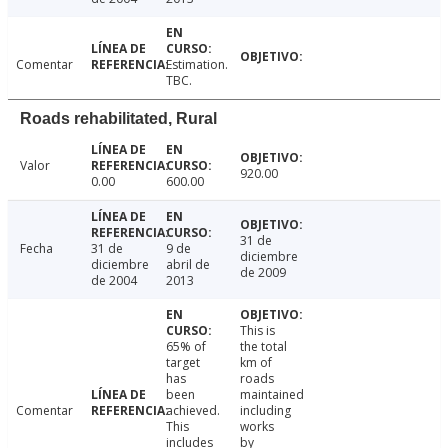
Comentar
Estimation.
TBC.
Roads rehabilitated, Rural
Valor
920.00
0.00
600.00
31 de
Fecha
31 de
9 de
diciembre
diciembre
abril de
de 2009
de 2004
2013
This is
65% of
the total
target
km of
has
roads
been
maintained
Comentar
achieved.
including
This
works
includes
by